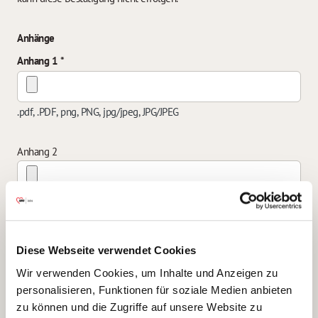
Anhänge
Anhang 1
.pdf, .PDF, png, PNG, jpg/jpeg, JPG/JPEG
Anhang 2
.pdf, .PDF, png, PNG, jpg/jpeg, JPG/JPEG
Anhang 3
Diese Webseite verwendet Cookies
Wir verwenden Cookies, um Inhalte und Anzeigen zu
personalisieren, Funktionen für soziale Medien anbieten
.pdf, .PDF, png, PNG, jpg/jpeg, JPG/JPEG
zu können und die Zugriffe auf unsere Website zu