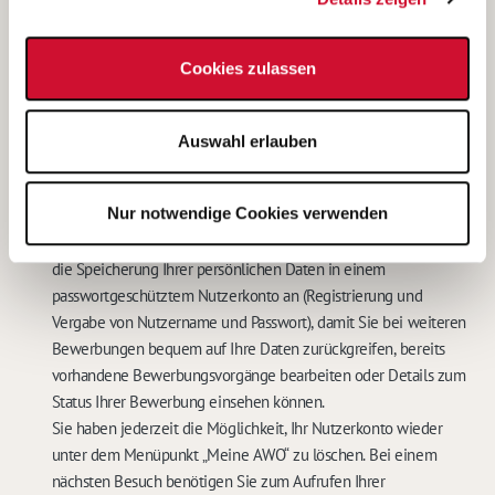
Diese Einwilligungserklärung kann ich jederzeit gegenüber
dem Betreiber unter den im
Impressum
genannten
Cookies zulassen
Kontaktdaten widerrufen. In diesem Falle werden meine
personenbezogenen Daten sowohl auf den IT-Systemen des
Betreibers, als auch bei der für das Stellenangebot
Auswahl erlauben
verantwortlichen Stelle gelöscht.
Eine weitere Bearbeitung meiner Bewerbung ist in diesem Fall
nicht möglich.
*
Nur notwendige Cookies verwenden
Mit dem Abschicken Ihrer Online-Bewerbung bieten wir Ihnen
die Speicherung Ihrer persönlichen Daten in einem
passwortgeschütztem Nutzerkonto an (Registrierung und
Vergabe von Nutzername und Passwort), damit Sie bei weiteren
Bewerbungen bequem auf Ihre Daten zurückgreifen, bereits
vorhandene Bewerbungsvorgänge bearbeiten oder Details zum
Status Ihrer Bewerbung einsehen können.
Sie haben jederzeit die Möglichkeit, Ihr Nutzerkonto wieder
unter dem Menüpunkt „Meine AWO“ zu löschen. Bei einem
nächsten Besuch benötigen Sie zum Aufrufen Ihrer