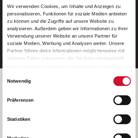
Wir verwenden Cookies, um Inhalte und Anzeigen zu
Neue Stellen per E-Mail.
personalisieren, Funktionen für soziale Medien anbieten
zu können und die Zugriffe auf unsere Website zu
Ein kostenloser Service von AWO
analysieren. Außerdem geben wir Informationen zu Ihrer
Jobs.
Verwendung unserer Website an unsere Partner für
soziale Medien, Werbung und Analysen weiter. Unsere
E-Mail-Adresse eintragen
Partner führen diese Informationen möglicherweise mit
weiteren Daten zusammen, die Sie ihnen bereitgestellt
haben oder die sie im Rahmen Ihrer Nutzung der Dienste
gesammelt haben.
Einwilligungsauswahl
Wenn Sie auf „Cookies zulassen“ klicken, so stimmen
Betreiber der Webseite
Notwendig
Sie der Speicherung sämtlicher Cookies zu. Sie können
Garitz Bewirtschaftungsbetriebe GmbH
Ihre Einwilligung selbstverständlich jederzeit widerrufen,
Kantstraße 45a
Präferenzen
indem Sie die Cookie-Einstellungen aufrufen und diese
97074 Würzburg
abändern. Weitere Informationen finden Sie in
(Ein Tochterunternehmen des AWO Bezirksverbandes Unterfranken
unserer
Datenschutzerklärung
.
Statistiken
e.V.)
Bitte senden Sie an diese Anschrift keine Bewerbungen.