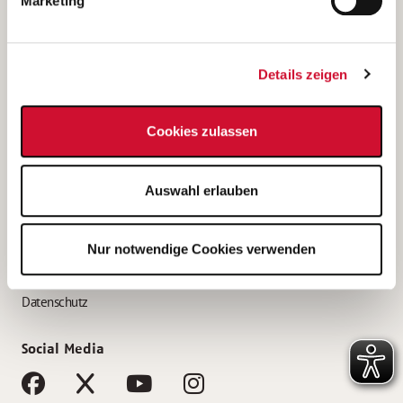
Marketing
Bewerbungstipps
Bewerbung als Altenpfleger*in
Details zeigen
Bewerbung als Krankenpfleger*in
Bewerbung als Altenpflegehelfer*in
Cookies zulassen
Bewerbung als Erzieher*in
Service
Auswahl erlauben
AWO Gliederungen nach Bundesland
Stellenangebote nach Bundesländern
Nur notwendige Cookies verwenden
Sitemap
Impressum
Datenschutz
Social Media