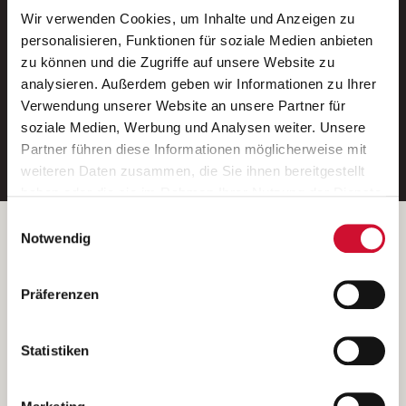
Wir verwenden Cookies, um Inhalte und Anzeigen zu
Neue Stellen per E-Mail.
personalisieren, Funktionen für soziale Medien anbieten
zu können und die Zugriffe auf unsere Website zu
Ein kostenloser Service von AWO
analysieren. Außerdem geben wir Informationen zu Ihrer
Jobs.
Verwendung unserer Website an unsere Partner für
soziale Medien, Werbung und Analysen weiter. Unsere
E-Mail-Adresse eintragen
Partner führen diese Informationen möglicherweise mit
weiteren Daten zusammen, die Sie ihnen bereitgestellt
haben oder die sie im Rahmen Ihrer Nutzung der Dienste
gesammelt haben.
Einwilligungsauswahl
Wenn Sie auf „Cookies zulassen“ klicken, so stimmen
Betreiber der Webseite
Notwendig
Sie der Speicherung sämtlicher Cookies zu. Sie können
Garitz Bewirtschaftungsbetriebe GmbH
Ihre Einwilligung selbstverständlich jederzeit widerrufen,
Kantstraße 45a
Präferenzen
indem Sie die Cookie-Einstellungen aufrufen und diese
97074 Würzburg
abändern. Weitere Informationen finden Sie in
(Ein Tochterunternehmen des AWO Bezirksverbandes Unterfranken
unserer
Datenschutzerklärung
.
Statistiken
e.V.)
Bitte senden Sie an diese Anschrift keine Bewerbungen.