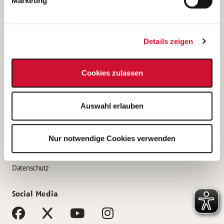
Marketing
Bewerbungstipps
Bewerbung als Altenpfleger*in
Details zeigen
Bewerbung als Krankenpfleger*in
Bewerbung als Altenpflegehelfer*in
Cookies zulassen
Bewerbung als Erzieher*in
Service
Auswahl erlauben
AWO Gliederungen nach Bundesland
Stellenangebote nach Bundesländern
Nur notwendige Cookies verwenden
Sitemap
Impressum
Datenschutz
Social Media