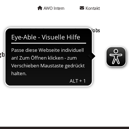
AWO Intern
Kontakt
AWO als Arbeitgeber
Mein AWO Jobs
gbar.