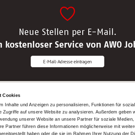
Neue Stellen per E-Mail.
n kostenloser Service von AWO Jo
E-Mail-Adresse eintragen
gstipps
Service
t Cookies
ls Altenpfleger*in
AWO Gliederungen nach Bundeslan
 Inhalte und Anzeigen zu personalisieren, Funktionen für sozia
ls Krankenpfleger*in
Stellenangebote nach Bundeslände
e Zugriffe auf unsere Website zu analysieren. Außerdem geben w
ls Altenpflegehelfer*in
Sitemap
rwendung unserer Website an unsere Partner für soziale Medien
ls Erzieher*in
Impressum
re Partner führen diese Informationen möglicherweise mit weite
Datenschutz
ereitgestellt haben oder die sie im Rahmen Ihrer Nutzung der D