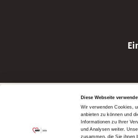
Ei
Betreiber der Webseite
Bewerbun
Diese Webseite verwende
Garitz Bewirtschaftungsbetriebe GmbH
Bewerbung a
Wir verwenden Cookies, um
Kantstraße 45a
Bewerbung a
anbieten zu können und di
97074 Würzburg
Bewerbung a
Informationen zu Ihrer Ve
(Ein Tochterunternehmen des AWO
Bewerbung a
und Analysen weiter. Unse
Bezirksverbandes Unterfranken e.V.)
zusammen, die Sie ihnen b