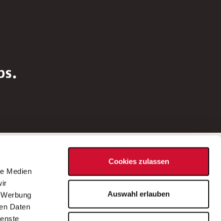
bs.
Social Media
Cookies zulassen
d
le Medien
rn
ir
Bei Fragen zu einer Stellenausschreibung
Auswahl erlauben
, Werbung
wenden Sie sich bitte an die*den in der
ren Daten
Stellenausschreibung genannte*n
ienste