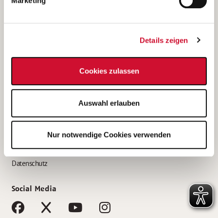
Marketing
Bewerbungstipps
Bewerbung als Altenpfleger*in
Details zeigen
Bewerbung als Krankenpfleger*in
Bewerbung als Altenpflegehelfer*in
Cookies zulassen
Bewerbung als Erzieher*in
Service
Auswahl erlauben
AWO Gliederungen nach Bundesland
Stellenangebote nach Bundesländern
Nur notwendige Cookies verwenden
Sitemap
Impressum
Datenschutz
Social Media