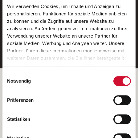
Wir verwenden Cookies, um Inhalte und Anzeigen zu
Neue Stellen per E-Mail.
personalisieren, Funktionen für soziale Medien anbieten
zu können und die Zugriffe auf unsere Website zu
Ein kostenloser Service von AWO
analysieren. Außerdem geben wir Informationen zu Ihrer
Jobs.
Verwendung unserer Website an unsere Partner für
soziale Medien, Werbung und Analysen weiter. Unsere
E-Mail-Adresse eintragen
Partner führen diese Informationen möglicherweise mit
weiteren Daten zusammen, die Sie ihnen bereitgestellt
haben oder die sie im Rahmen Ihrer Nutzung der Dienste
gesammelt haben.
Einwilligungsauswahl
Wenn Sie auf „Cookies zulassen“ klicken, so stimmen
Betreiber der Webseite
Notwendig
Sie der Speicherung sämtlicher Cookies zu. Sie können
Garitz Bewirtschaftungsbetriebe GmbH
Ihre Einwilligung selbstverständlich jederzeit widerrufen,
Kantstraße 45a
Präferenzen
indem Sie die Cookie-Einstellungen aufrufen und diese
97074 Würzburg
abändern. Weitere Informationen finden Sie in
(Ein Tochterunternehmen des AWO Bezirksverbandes Unterfranken
unserer
Datenschutzerklärung
.
Statistiken
e.V.)
Bitte senden Sie an diese Anschrift keine Bewerbungen.