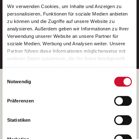
Wir verwenden Cookies, um Inhalte und Anzeigen zu
Neue Stellen per E-Mail.
personalisieren, Funktionen für soziale Medien anbieten
zu können und die Zugriffe auf unsere Website zu
Ein kostenloser Service von AWO
analysieren. Außerdem geben wir Informationen zu Ihrer
Jobs.
Verwendung unserer Website an unsere Partner für
soziale Medien, Werbung und Analysen weiter. Unsere
E-Mail-Adresse eintragen
Partner führen diese Informationen möglicherweise mit
weiteren Daten zusammen, die Sie ihnen bereitgestellt
haben oder die sie im Rahmen Ihrer Nutzung der Dienste
gesammelt haben.
Einwilligungsauswahl
Wenn Sie auf „Cookies zulassen“ klicken, so stimmen
Betreiber der Webseite
Notwendig
Sie der Speicherung sämtlicher Cookies zu. Sie können
Garitz Bewirtschaftungsbetriebe GmbH
Ihre Einwilligung selbstverständlich jederzeit widerrufen,
Kantstraße 45a
Präferenzen
indem Sie die Cookie-Einstellungen aufrufen und diese
97074 Würzburg
abändern. Weitere Informationen finden Sie in
(Ein Tochterunternehmen des AWO Bezirksverbandes Unterfranken
unserer
Datenschutzerklärung
.
Statistiken
e.V.)
Bitte senden Sie an diese Anschrift keine Bewerbungen.