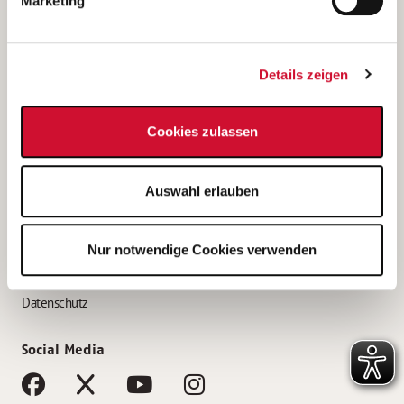
Marketing
Bewerbungstipps
Bewerbung als Altenpfleger*in
Details zeigen
Bewerbung als Krankenpfleger*in
Bewerbung als Altenpflegehelfer*in
Cookies zulassen
Bewerbung als Erzieher*in
Service
Auswahl erlauben
AWO Gliederungen nach Bundesland
Stellenangebote nach Bundesländern
Nur notwendige Cookies verwenden
Sitemap
Impressum
Datenschutz
Social Media