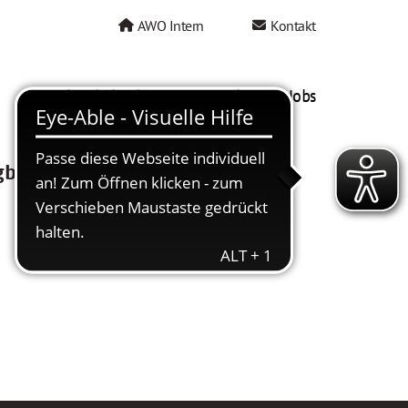
AWO Intern
Kontakt
AWO als Arbeitgeber
Mein AWO Jobs
gbar.