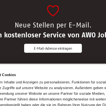
Neue Stellen per E-Mail.
n kostenloser Service von AWO Jo
E-Mail-Adresse eintragen
gstipps
Service
t Cookies
ls Altenpfleger*in
AWO Gliederungen nach Bundeslan
 Inhalte und Anzeigen zu personalisieren, Funktionen für sozia
ls Krankenpfleger*in
Stellenangebote nach Bundeslände
e Zugriffe auf unsere Website zu analysieren. Außerdem geben w
ls Altenpflegehelfer*in
Sitemap
rwendung unserer Website an unsere Partner für soziale Medien
ls Erzieher*in
Impressum
re Partner führen diese Informationen möglicherweise mit weite
Datenschutz
ereitgestellt haben oder die sie im Rahmen Ihrer Nutzung der D