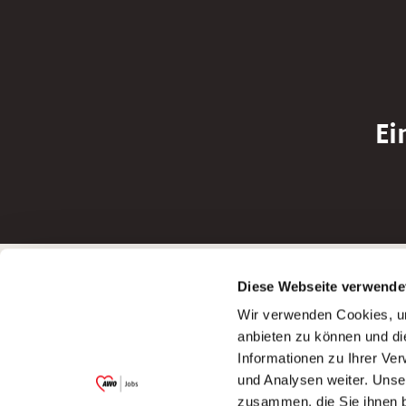
Ei
Betreiber der Webseite
Bewerbun
Diese Webseite verwende
Garitz Bewirtschaftungsbetriebe GmbH
Bewerbung a
Wir verwenden Cookies, um
Kantstraße 45a
Bewerbung a
anbieten zu können und di
97074 Würzburg
Bewerbung a
Informationen zu Ihrer Ve
(Ein Tochterunternehmen des AWO
Bewerbung a
und Analysen weiter. Unse
Bezirksverbandes Unterfranken e.V.)
zusammen, die Sie ihnen b