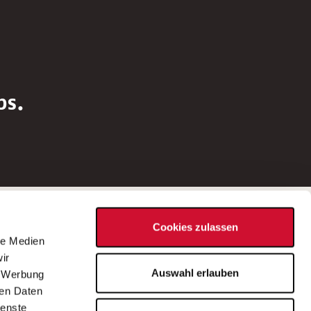
bs.
Social Media
Cookies zulassen
d
le Medien
rn
ir
Bei Fragen zu einer Stellenausschreibung
Auswahl erlauben
, Werbung
wenden Sie sich bitte an die*den in der
ren Daten
Stellenausschreibung genannte*n
ienste