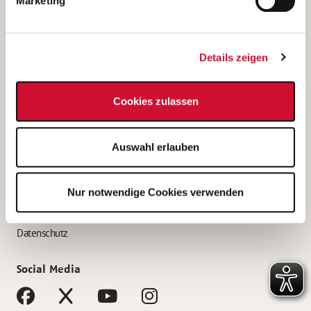
Marketing
Bewerbungstipps
Bewerbung als Altenpfleger*in
Details zeigen
Bewerbung als Krankenpfleger*in
Bewerbung als Altenpflegehelfer*in
Cookies zulassen
Bewerbung als Erzieher*in
Service
Auswahl erlauben
AWO Gliederungen nach Bundesland
Stellenangebote nach Bundesländern
Nur notwendige Cookies verwenden
Sitemap
Impressum
Datenschutz
Social Media