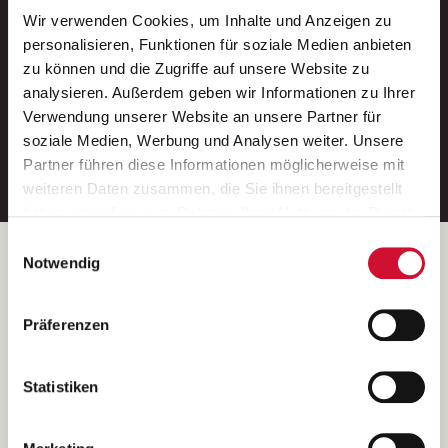
Wir verwenden Cookies, um Inhalte und Anzeigen zu
Neue Stellen per E-Mail.
personalisieren, Funktionen für soziale Medien anbieten
zu können und die Zugriffe auf unsere Website zu
Ein kostenloser Service von AWO
analysieren. Außerdem geben wir Informationen zu Ihrer
Jobs.
Verwendung unserer Website an unsere Partner für
soziale Medien, Werbung und Analysen weiter. Unsere
E-Mail-Adresse eintragen
Partner führen diese Informationen möglicherweise mit
weiteren Daten zusammen, die Sie ihnen bereitgestellt
haben oder die sie im Rahmen Ihrer Nutzung der Dienste
gesammelt haben.
Einwilligungsauswahl
Wenn Sie auf „Cookies zulassen“ klicken, so stimmen
Betreiber der Webseite
Notwendig
Sie der Speicherung sämtlicher Cookies zu. Sie können
Garitz Bewirtschaftungsbetriebe GmbH
Ihre Einwilligung selbstverständlich jederzeit widerrufen,
Kantstraße 45a
Präferenzen
indem Sie die Cookie-Einstellungen aufrufen und diese
97074 Würzburg
abändern. Weitere Informationen finden Sie in
(Ein Tochterunternehmen des AWO Bezirksverbandes Unterfranken
unserer
Datenschutzerklärung
.
Statistiken
e.V.)
Bitte senden Sie an diese Anschrift keine Bewerbungen.