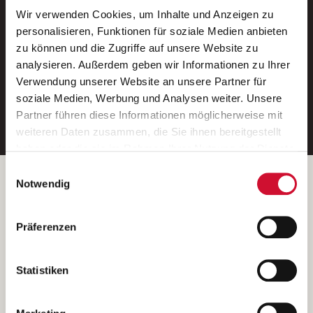
Wir verwenden Cookies, um Inhalte und Anzeigen zu
Neue Stellen per E-Mail.
personalisieren, Funktionen für soziale Medien anbieten
zu können und die Zugriffe auf unsere Website zu
Ein kostenloser Service von AWO
analysieren. Außerdem geben wir Informationen zu Ihrer
Jobs.
Verwendung unserer Website an unsere Partner für
soziale Medien, Werbung und Analysen weiter. Unsere
E-Mail-Adresse eintragen
Partner führen diese Informationen möglicherweise mit
weiteren Daten zusammen, die Sie ihnen bereitgestellt
haben oder die sie im Rahmen Ihrer Nutzung der Dienste
gesammelt haben.
Einwilligungsauswahl
Wenn Sie auf „Cookies zulassen“ klicken, so stimmen
Betreiber der Webseite
Notwendig
Sie der Speicherung sämtlicher Cookies zu. Sie können
Garitz Bewirtschaftungsbetriebe GmbH
Ihre Einwilligung selbstverständlich jederzeit widerrufen,
Kantstraße 45a
Präferenzen
indem Sie die Cookie-Einstellungen aufrufen und diese
97074 Würzburg
abändern. Weitere Informationen finden Sie in
(Ein Tochterunternehmen des AWO Bezirksverbandes Unterfranken
unserer
Datenschutzerklärung
.
Statistiken
e.V.)
Bitte senden Sie an diese Anschrift keine Bewerbungen.