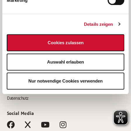
Marketing
Bewerbungstipps
Bewerbung als Altenpfleger*in
Details zeigen
Bewerbung als Krankenpfleger*in
Bewerbung als Altenpflegehelfer*in
Cookies zulassen
Bewerbung als Erzieher*in
Service
Auswahl erlauben
AWO Gliederungen nach Bundesland
Stellenangebote nach Bundesländern
Nur notwendige Cookies verwenden
Sitemap
Impressum
Datenschutz
Social Media