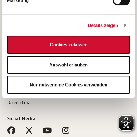
Marketing
Bewerbungstipps
Bewerbung als Altenpfleger*in
Details zeigen
Bewerbung als Krankenpfleger*in
Bewerbung als Altenpflegehelfer*in
Cookies zulassen
Bewerbung als Erzieher*in
Service
Auswahl erlauben
AWO Gliederungen nach Bundesland
Stellenangebote nach Bundesländern
Nur notwendige Cookies verwenden
Sitemap
Impressum
Datenschutz
Social Media