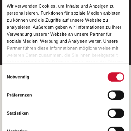
Wir verwenden Cookies, um Inhalte und Anzeigen zu
Neue Stellen per E-Mail.
personalisieren, Funktionen für soziale Medien anbieten
zu können und die Zugriffe auf unsere Website zu
Ein kostenloser Service von AWO
analysieren. Außerdem geben wir Informationen zu Ihrer
Jobs.
Verwendung unserer Website an unsere Partner für
soziale Medien, Werbung und Analysen weiter. Unsere
E-Mail-Adresse eintragen
Partner führen diese Informationen möglicherweise mit
weiteren Daten zusammen, die Sie ihnen bereitgestellt
haben oder die sie im Rahmen Ihrer Nutzung der Dienste
gesammelt haben.
Einwilligungsauswahl
Wenn Sie auf „Cookies zulassen“ klicken, so stimmen
Betreiber der Webseite
Notwendig
Sie der Speicherung sämtlicher Cookies zu. Sie können
Garitz Bewirtschaftungsbetriebe GmbH
Ihre Einwilligung selbstverständlich jederzeit widerrufen,
Kantstraße 45a
Präferenzen
indem Sie die Cookie-Einstellungen aufrufen und diese
97074 Würzburg
abändern. Weitere Informationen finden Sie in
(Ein Tochterunternehmen des AWO Bezirksverbandes Unterfranken
unserer
Datenschutzerklärung
.
Statistiken
e.V.)
Bitte senden Sie an diese Anschrift keine Bewerbungen.