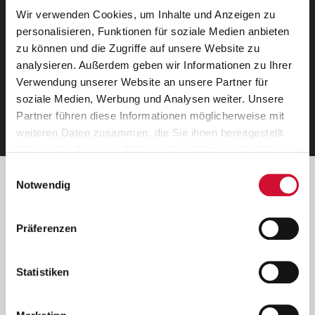
Wir verwenden Cookies, um Inhalte und Anzeigen zu
Neue Stellen per E-Mail.
personalisieren, Funktionen für soziale Medien anbieten
zu können und die Zugriffe auf unsere Website zu
Ein kostenloser Service von AWO
analysieren. Außerdem geben wir Informationen zu Ihrer
Jobs.
Verwendung unserer Website an unsere Partner für
soziale Medien, Werbung und Analysen weiter. Unsere
E-Mail-Adresse eintragen
Partner führen diese Informationen möglicherweise mit
weiteren Daten zusammen, die Sie ihnen bereitgestellt
haben oder die sie im Rahmen Ihrer Nutzung der Dienste
gesammelt haben.
Einwilligungsauswahl
Wenn Sie auf „Cookies zulassen“ klicken, so stimmen
Betreiber der Webseite
Notwendig
Sie der Speicherung sämtlicher Cookies zu. Sie können
Garitz Bewirtschaftungsbetriebe GmbH
Ihre Einwilligung selbstverständlich jederzeit widerrufen,
Kantstraße 45a
Präferenzen
indem Sie die Cookie-Einstellungen aufrufen und diese
97074 Würzburg
abändern. Weitere Informationen finden Sie in
(Ein Tochterunternehmen des AWO Bezirksverbandes Unterfranken
unserer
Datenschutzerklärung
.
Statistiken
e.V.)
Bitte senden Sie an diese Anschrift keine Bewerbungen.