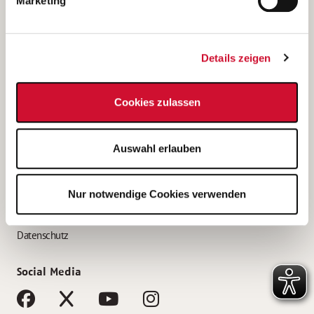
Marketing
Bewerbungstipps
Bewerbung als Altenpfleger*in
Details zeigen
Bewerbung als Krankenpfleger*in
Bewerbung als Altenpflegehelfer*in
Cookies zulassen
Bewerbung als Erzieher*in
Service
Auswahl erlauben
AWO Gliederungen nach Bundesland
Stellenangebote nach Bundesländern
Nur notwendige Cookies verwenden
Sitemap
Impressum
Datenschutz
Social Media