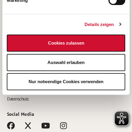
Marketing
Bewerbungstipps
Bewerbung als Altenpfleger*in
Details zeigen
Bewerbung als Krankenpfleger*in
Bewerbung als Altenpflegehelfer*in
Cookies zulassen
Bewerbung als Erzieher*in
Service
Auswahl erlauben
AWO Gliederungen nach Bundesland
Stellenangebote nach Bundesländern
Nur notwendige Cookies verwenden
Sitemap
Impressum
Datenschutz
Social Media