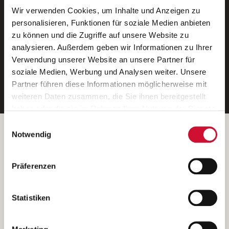
Wir verwenden Cookies, um Inhalte und Anzeigen zu
Neue Stellen per E-Mail.
personalisieren, Funktionen für soziale Medien anbieten
zu können und die Zugriffe auf unsere Website zu
Ein kostenloser Service von AWO
analysieren. Außerdem geben wir Informationen zu Ihrer
Jobs.
Verwendung unserer Website an unsere Partner für
soziale Medien, Werbung und Analysen weiter. Unsere
E-Mail-Adresse eintragen
Partner führen diese Informationen möglicherweise mit
weiteren Daten zusammen, die Sie ihnen bereitgestellt
haben oder die sie im Rahmen Ihrer Nutzung der Dienste
gesammelt haben.
Einwilligungsauswahl
Wenn Sie auf „Cookies zulassen“ klicken, so stimmen
Betreiber der Webseite
Notwendig
Sie der Speicherung sämtlicher Cookies zu. Sie können
Garitz Bewirtschaftungsbetriebe GmbH
Ihre Einwilligung selbstverständlich jederzeit widerrufen,
Kantstraße 45a
Präferenzen
indem Sie die Cookie-Einstellungen aufrufen und diese
97074 Würzburg
abändern. Weitere Informationen finden Sie in
(Ein Tochterunternehmen des AWO Bezirksverbandes Unterfranken
unserer
Datenschutzerklärung
.
Statistiken
e.V.)
Bitte senden Sie an diese Anschrift keine Bewerbungen.