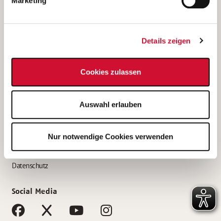
Marketing
Bewerbungstipps
Bewerbung als Altenpfleger*in
Details zeigen
Bewerbung als Krankenpfleger*in
Bewerbung als Altenpflegehelfer*in
Cookies zulassen
Bewerbung als Erzieher*in
Service
Auswahl erlauben
AWO Gliederungen nach Bundesland
Stellenangebote nach Bundesländern
Nur notwendige Cookies verwenden
Sitemap
Impressum
Datenschutz
Social Media