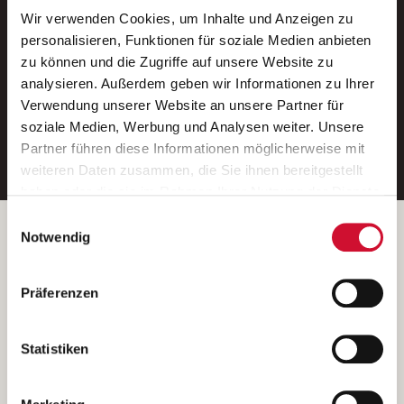
Wir verwenden Cookies, um Inhalte und Anzeigen zu
Neue Stellen per E-Mail.
personalisieren, Funktionen für soziale Medien anbieten
zu können und die Zugriffe auf unsere Website zu
Ein kostenloser Service von AWO
analysieren. Außerdem geben wir Informationen zu Ihrer
Jobs.
Verwendung unserer Website an unsere Partner für
soziale Medien, Werbung und Analysen weiter. Unsere
E-Mail-Adresse eintragen
Partner führen diese Informationen möglicherweise mit
weiteren Daten zusammen, die Sie ihnen bereitgestellt
haben oder die sie im Rahmen Ihrer Nutzung der Dienste
gesammelt haben.
Einwilligungsauswahl
Wenn Sie auf „Cookies zulassen“ klicken, so stimmen
Betreiber der Webseite
Notwendig
Sie der Speicherung sämtlicher Cookies zu. Sie können
Garitz Bewirtschaftungsbetriebe GmbH
Ihre Einwilligung selbstverständlich jederzeit widerrufen,
Kantstraße 45a
Präferenzen
indem Sie die Cookie-Einstellungen aufrufen und diese
97074 Würzburg
abändern. Weitere Informationen finden Sie in
(Ein Tochterunternehmen des AWO Bezirksverbandes Unterfranken
unserer
Datenschutzerklärung
.
Statistiken
e.V.)
Bitte senden Sie an diese Anschrift keine Bewerbungen.