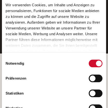
Wir verwenden Cookies, um Inhalte und Anzeigen zu
Neue Stellen per E-Mail.
personalisieren, Funktionen für soziale Medien anbieten
zu können und die Zugriffe auf unsere Website zu
Ein kostenloser Service von AWO
analysieren. Außerdem geben wir Informationen zu Ihrer
Jobs.
Verwendung unserer Website an unsere Partner für
soziale Medien, Werbung und Analysen weiter. Unsere
E-Mail-Adresse eintragen
Partner führen diese Informationen möglicherweise mit
weiteren Daten zusammen, die Sie ihnen bereitgestellt
haben oder die sie im Rahmen Ihrer Nutzung der Dienste
gesammelt haben.
Einwilligungsauswahl
Wenn Sie auf „Cookies zulassen“ klicken, so stimmen
Betreiber der Webseite
Notwendig
Sie der Speicherung sämtlicher Cookies zu. Sie können
Garitz Bewirtschaftungsbetriebe GmbH
Ihre Einwilligung selbstverständlich jederzeit widerrufen,
Kantstraße 45a
Präferenzen
indem Sie die Cookie-Einstellungen aufrufen und diese
97074 Würzburg
abändern. Weitere Informationen finden Sie in
(Ein Tochterunternehmen des AWO Bezirksverbandes Unterfranken
unserer
Datenschutzerklärung
.
Statistiken
e.V.)
Bitte senden Sie an diese Anschrift keine Bewerbungen.