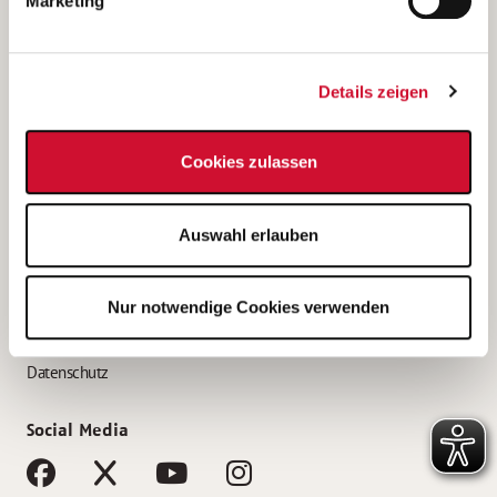
Marketing
Bewerbungstipps
Bewerbung als Altenpfleger*in
Details zeigen
Bewerbung als Krankenpfleger*in
Bewerbung als Altenpflegehelfer*in
Cookies zulassen
Bewerbung als Erzieher*in
Service
Auswahl erlauben
AWO Gliederungen nach Bundesland
Stellenangebote nach Bundesländern
Nur notwendige Cookies verwenden
Sitemap
Impressum
Datenschutz
Social Media