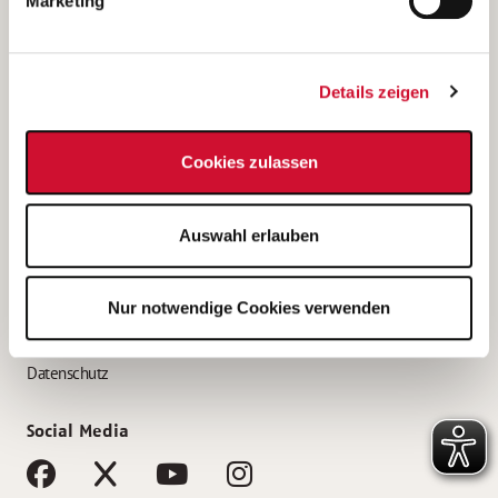
Marketing
Bewerbungstipps
Bewerbung als Altenpfleger*in
Details zeigen
Bewerbung als Krankenpfleger*in
Bewerbung als Altenpflegehelfer*in
Cookies zulassen
Bewerbung als Erzieher*in
Service
Auswahl erlauben
AWO Gliederungen nach Bundesland
Stellenangebote nach Bundesländern
Nur notwendige Cookies verwenden
Sitemap
Impressum
Datenschutz
Social Media