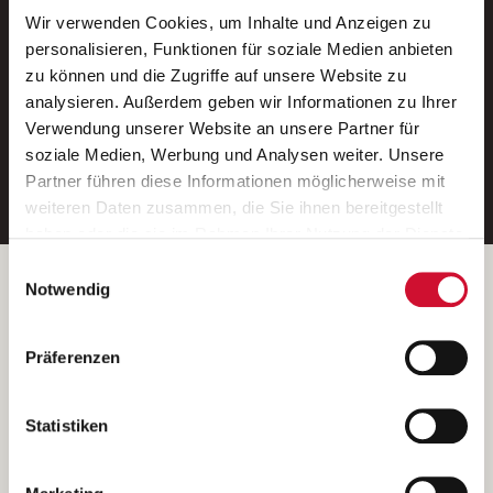
Wir verwenden Cookies, um Inhalte und Anzeigen zu
Neue Stellen per E-Mail.
personalisieren, Funktionen für soziale Medien anbieten
zu können und die Zugriffe auf unsere Website zu
Ein kostenloser Service von AWO
analysieren. Außerdem geben wir Informationen zu Ihrer
Jobs.
Verwendung unserer Website an unsere Partner für
soziale Medien, Werbung und Analysen weiter. Unsere
E-Mail-Adresse eintragen
Partner führen diese Informationen möglicherweise mit
weiteren Daten zusammen, die Sie ihnen bereitgestellt
haben oder die sie im Rahmen Ihrer Nutzung der Dienste
gesammelt haben.
Einwilligungsauswahl
Wenn Sie auf „Cookies zulassen“ klicken, so stimmen
Betreiber der Webseite
Notwendig
Sie der Speicherung sämtlicher Cookies zu. Sie können
Garitz Bewirtschaftungsbetriebe GmbH
Ihre Einwilligung selbstverständlich jederzeit widerrufen,
Kantstraße 45a
Präferenzen
indem Sie die Cookie-Einstellungen aufrufen und diese
97074 Würzburg
abändern. Weitere Informationen finden Sie in
(Ein Tochterunternehmen des AWO Bezirksverbandes Unterfranken
unserer
Datenschutzerklärung
.
Statistiken
e.V.)
Bitte senden Sie an diese Anschrift keine Bewerbungen.