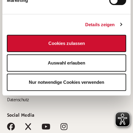
Marketing
Bewerbungstipps
Bewerbung als Altenpfleger*in
Details zeigen
Bewerbung als Krankenpfleger*in
Bewerbung als Altenpflegehelfer*in
Cookies zulassen
Bewerbung als Erzieher*in
Service
Auswahl erlauben
AWO Gliederungen nach Bundesland
Stellenangebote nach Bundesländern
Nur notwendige Cookies verwenden
Sitemap
Impressum
Datenschutz
Social Media