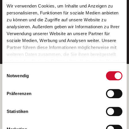
Wir verwenden Cookies, um Inhalte und Anzeigen zu
Neue Stellen per E-Mail.
personalisieren, Funktionen für soziale Medien anbieten
zu können und die Zugriffe auf unsere Website zu
Ein kostenloser Service von AWO
analysieren. Außerdem geben wir Informationen zu Ihrer
Jobs.
Verwendung unserer Website an unsere Partner für
soziale Medien, Werbung und Analysen weiter. Unsere
E-Mail-Adresse eintragen
Partner führen diese Informationen möglicherweise mit
weiteren Daten zusammen, die Sie ihnen bereitgestellt
haben oder die sie im Rahmen Ihrer Nutzung der Dienste
gesammelt haben.
Einwilligungsauswahl
Wenn Sie auf „Cookies zulassen“ klicken, so stimmen
Betreiber der Webseite
Notwendig
Sie der Speicherung sämtlicher Cookies zu. Sie können
Garitz Bewirtschaftungsbetriebe GmbH
Ihre Einwilligung selbstverständlich jederzeit widerrufen,
Kantstraße 45a
Präferenzen
indem Sie die Cookie-Einstellungen aufrufen und diese
97074 Würzburg
abändern. Weitere Informationen finden Sie in
(Ein Tochterunternehmen des AWO Bezirksverbandes Unterfranken
unserer
Datenschutzerklärung
.
Statistiken
e.V.)
Bitte senden Sie an diese Anschrift keine Bewerbungen.