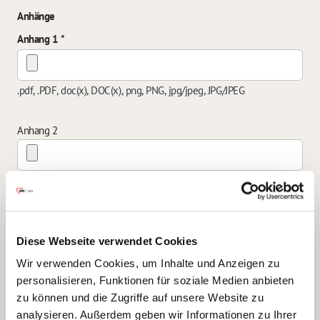
Anhänge
Anhang 1
.pdf, .PDF, doc(x), DOC(x), png, PNG, jpg/jpeg, JPG/JPEG
Anhang 2
.pdf, .PDF, doc(x), DOC(x), png, PNG, jpg/jpeg, JPG/JPEG
Anhang 3
Diese Webseite verwendet Cookies
Wir verwenden Cookies, um Inhalte und Anzeigen zu
.pdf, .PDF, doc(x), DOC(x), png, PNG, jpg/jpeg, JPG/JPEG
personalisieren, Funktionen für soziale Medien anbieten
zu können und die Zugriffe auf unsere Website zu
Anhang 4
analysieren. Außerdem geben wir Informationen zu Ihrer