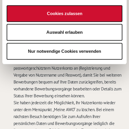
dem Betreiber unter den im
Impressum
genannten
Kontaktdaten widerrufen. In diesem Falle werden meine
Cookies zulassen
personenbezogenen Daten sowohl auf den IT-Systemen des
Betreibers, als auch bei der für das Stellenangebot
Auswahl erlauben
verantwortlichen Stelle gelöscht.
Eine weitere Bearbeitung meiner Bewerbung ist in diesem Fall
nicht möglich.
*
Nur notwendige Cookies verwenden
Mit dem Abschicken Ihrer Online-Bewerbung bieten wir Ihnen
die Speicherung Ihrer persönlichen Daten in einem
passwortgeschütztem Nutzerkonto an (Registrierung und
Vergabe von Nutzername und Passwort), damit Sie bei weiteren
Bewerbungen bequem auf Ihre Daten zurückgreifen, bereits
vorhandene Bewerbungsvorgänge bearbeiten oder Details zum
Status Ihrer Bewerbung einsehen können.
Sie haben jederzeit die Möglichkeit, Ihr Nutzerkonto wieder
unter dem Menüpunkt „Meine AWO“ zu löschen. Bei einem
nächsten Besuch benötigen Sie zum Aufrufen Ihrer
persönlichen Daten und Bewerbungsvorgänge lediglich die