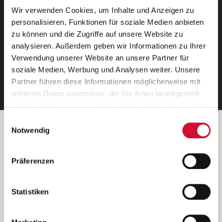
Wir verwenden Cookies, um Inhalte und Anzeigen zu
Neue Stellen per E-Mail.
personalisieren, Funktionen für soziale Medien anbieten
zu können und die Zugriffe auf unsere Website zu
Ein kostenloser Service von AWO
analysieren. Außerdem geben wir Informationen zu Ihrer
Jobs.
Verwendung unserer Website an unsere Partner für
soziale Medien, Werbung und Analysen weiter. Unsere
E-Mail-Adresse eintragen
Partner führen diese Informationen möglicherweise mit
weiteren Daten zusammen, die Sie ihnen bereitgestellt
haben oder die sie im Rahmen Ihrer Nutzung der Dienste
gesammelt haben.
Einwilligungsauswahl
Wenn Sie auf „Cookies zulassen“ klicken, so stimmen
Betreiber der Webseite
Notwendig
Sie der Speicherung sämtlicher Cookies zu. Sie können
Garitz Bewirtschaftungsbetriebe GmbH
Ihre Einwilligung selbstverständlich jederzeit widerrufen,
Kantstraße 45a
Präferenzen
indem Sie die Cookie-Einstellungen aufrufen und diese
97074 Würzburg
abändern. Weitere Informationen finden Sie in
(Ein Tochterunternehmen des AWO Bezirksverbandes Unterfranken
unserer
Datenschutzerklärung
.
Statistiken
e.V.)
Bitte senden Sie an diese Anschrift keine Bewerbungen.