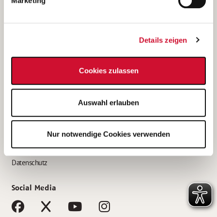
Marketing
Bewerbungstipps
Bewerbung als Altenpfleger*in
Details zeigen
Bewerbung als Krankenpfleger*in
Bewerbung als Altenpflegehelfer*in
Cookies zulassen
Bewerbung als Erzieher*in
Service
Auswahl erlauben
AWO Gliederungen nach Bundesland
Stellenangebote nach Bundesländern
Nur notwendige Cookies verwenden
Sitemap
Impressum
Datenschutz
Social Media