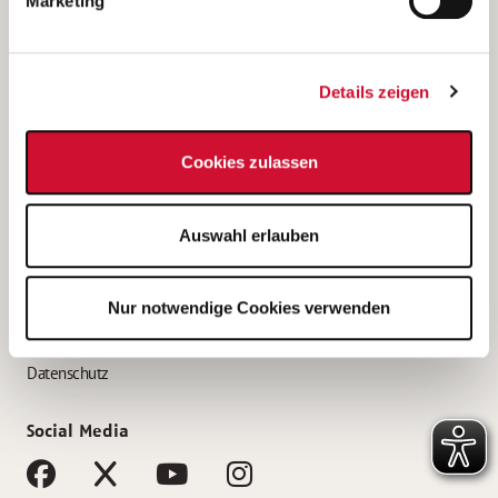
Marketing
Bewerbungstipps
Bewerbung als Altenpfleger*in
Details zeigen
Bewerbung als Krankenpfleger*in
Bewerbung als Altenpflegehelfer*in
Cookies zulassen
Bewerbung als Erzieher*in
Service
Auswahl erlauben
AWO Gliederungen nach Bundesland
Stellenangebote nach Bundesländern
Nur notwendige Cookies verwenden
Sitemap
Impressum
Datenschutz
Social Media