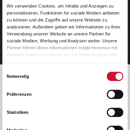
Wir verwenden Cookies, um Inhalte und Anzeigen zu
Neue Stellen per E-Mail.
personalisieren, Funktionen für soziale Medien anbieten
zu können und die Zugriffe auf unsere Website zu
Ein kostenloser Service von AWO
analysieren. Außerdem geben wir Informationen zu Ihrer
Jobs.
Verwendung unserer Website an unsere Partner für
soziale Medien, Werbung und Analysen weiter. Unsere
E-Mail-Adresse eintragen
Partner führen diese Informationen möglicherweise mit
weiteren Daten zusammen, die Sie ihnen bereitgestellt
haben oder die sie im Rahmen Ihrer Nutzung der Dienste
gesammelt haben.
Einwilligungsauswahl
Wenn Sie auf „Cookies zulassen“ klicken, so stimmen
Betreiber der Webseite
Notwendig
Sie der Speicherung sämtlicher Cookies zu. Sie können
Garitz Bewirtschaftungsbetriebe GmbH
Ihre Einwilligung selbstverständlich jederzeit widerrufen,
Kantstraße 45a
Präferenzen
indem Sie die Cookie-Einstellungen aufrufen und diese
97074 Würzburg
abändern. Weitere Informationen finden Sie in
(Ein Tochterunternehmen des AWO Bezirksverbandes Unterfranken
unserer
Datenschutzerklärung
.
Statistiken
e.V.)
Bitte senden Sie an diese Anschrift keine Bewerbungen.