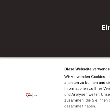
Ei
Betreiber der Webseite
Bewerbun
Diese Webseite verwende
Garitz Bewirtschaftungsbetriebe GmbH
Bewerbung a
Wir verwenden Cookies, um
Kantstraße 45a
Bewerbung a
anbieten zu können und di
97074 Würzburg
Bewerbung a
Informationen zu Ihrer Ve
(Ein Tochterunternehmen des AWO
Bewerbung a
und Analysen weiter. Unse
Bezirksverbandes Unterfranken e.V.)
zusammen, die Sie ihnen b
Bitte senden Sie an diese Anschrift keine
gesammelt haben.