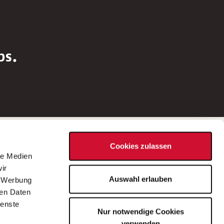
bs.
Social Media
Cookies zulassen
d
le Medien
rn
ir
Bei Fragen zu einer Stellenausschreibung
Auswahl erlauben
, Werbung
wenden Sie sich bitte an die*den in der
ren Daten
Stellenausschreibung genannte*n
ienste
Nur notwendige Cookies
Ansprechpartner*in.
verwenden