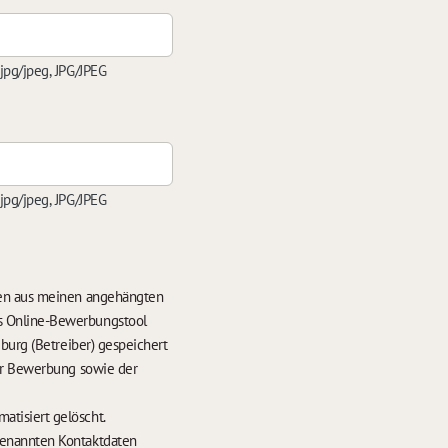
 jpg/jpeg, JPG/JPEG
 jpg/jpeg, JPG/JPEG
ten aus meinen angehängten
s Online-Bewerbungstool
burg (Betreiber) gespeichert
der Bewerbung sowie der
hrens werden meine Daten nach 6 Monaten automatisiert gelöscht.
enannten Kontaktdaten