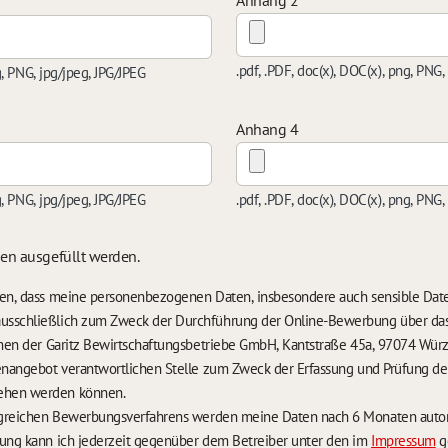
Anhang 2
.pdf, .PDF, doc(x), DOC(x), png, PNG,
g, PNG, jpg/jpeg, JPG/JPEG
Anhang 4
g, PNG, jpg/jpeg, JPG/JPEG
.pdf, .PDF, doc(x), DOC(x), png, PNG,
sen ausgefüllt werden.
nden, dass meine personenbezogenen Daten, insbesondere auch sensible Da
usschließlich zum Zweck der Durchführung der Online-Bewerbung über da
temen der Garitz Bewirtschaftungsbetriebe GmbH, Kantstraße 45a, 97074 Würz
lenangebot verantwortlichen Stelle zum Zweck der Erfassung und Prüfung 
ehen werden können.
Im Falle eines nicht erfolgreichen Bewerbungsverfa
rung kann ich jederzeit gegenüber dem Betreiber unter den im
Impressum
g