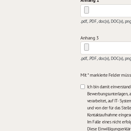
Anhang 1
.pdf, .PDF, doc(x), DOC(x), pn
Anhang 3
.pdf, .PDF, doc(x), DOC(x), pn
Mit * markierte Felder müs
Ich bin damit einversta
Bewerbungsunterlagen, a
verarbeitet, auf IT- Sys
und von der für das Stel
Kontaktaufnahme einges
Diese Einwilligungserklä