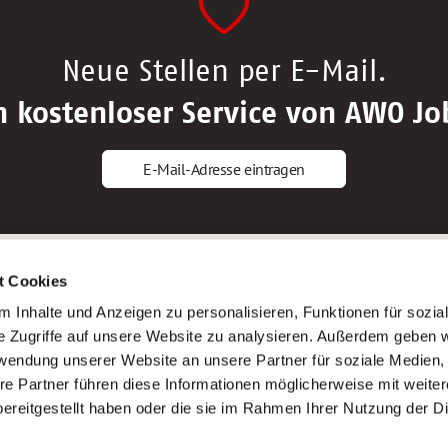
Neue Stellen per E-Mail.
n kostenloser Service von AWO Jo
E-Mail-Adresse eintragen
gstipps
Service
t Cookies
ls Altenpfleger*in
AWO Gliederungen nach Bundeslan
 Inhalte und Anzeigen zu personalisieren, Funktionen für sozia
ls Krankenpfleger*in
Stellenangebote nach Bundeslände
e Zugriffe auf unsere Website zu analysieren. Außerdem geben w
ls Altenpflegehelfer*in
Sitemap
rwendung unserer Website an unsere Partner für soziale Medien
ls Erzieher*in
Impressum
re Partner führen diese Informationen möglicherweise mit weite
Datenschutz
ereitgestellt haben oder die sie im Rahmen Ihrer Nutzung der D