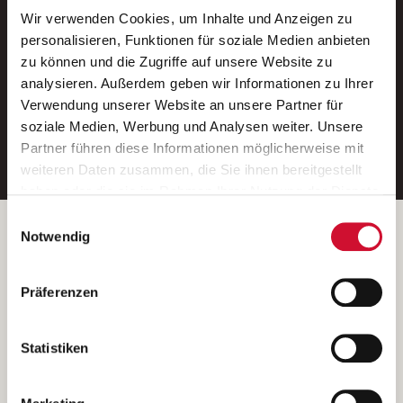
Wir verwenden Cookies, um Inhalte und Anzeigen zu
Neue Stellen per E-Mail.
personalisieren, Funktionen für soziale Medien anbieten
zu können und die Zugriffe auf unsere Website zu
Ein kostenloser Service von AWO
analysieren. Außerdem geben wir Informationen zu Ihrer
Jobs.
Verwendung unserer Website an unsere Partner für
soziale Medien, Werbung und Analysen weiter. Unsere
E-Mail-Adresse eintragen
Partner führen diese Informationen möglicherweise mit
weiteren Daten zusammen, die Sie ihnen bereitgestellt
haben oder die sie im Rahmen Ihrer Nutzung der Dienste
gesammelt haben.
Einwilligungsauswahl
Wenn Sie auf „Cookies zulassen“ klicken, so stimmen
Betreiber der Webseite
Notwendig
Sie der Speicherung sämtlicher Cookies zu. Sie können
Garitz Bewirtschaftungsbetriebe GmbH
Ihre Einwilligung selbstverständlich jederzeit widerrufen,
Kantstraße 45a
Präferenzen
indem Sie die Cookie-Einstellungen aufrufen und diese
97074 Würzburg
abändern. Weitere Informationen finden Sie in
(Ein Tochterunternehmen des AWO Bezirksverbandes Unterfranken
unserer
Datenschutzerklärung
.
Statistiken
e.V.)
Bitte senden Sie an diese Anschrift keine Bewerbungen.