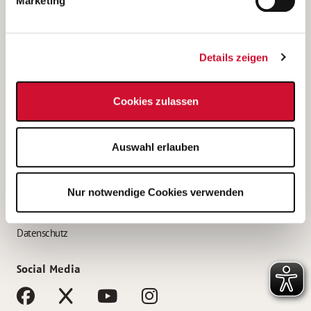
Marketing
Bewerbungstipps
Bewerbung als Altenpfleger*in
Details zeigen
Bewerbung als Krankenpfleger*in
Bewerbung als Altenpflegehelfer*in
Cookies zulassen
Bewerbung als Erzieher*in
Service
Auswahl erlauben
AWO Gliederungen nach Bundesland
Stellenangebote nach Bundesländern
Nur notwendige Cookies verwenden
Sitemap
Impressum
Datenschutz
Social Media