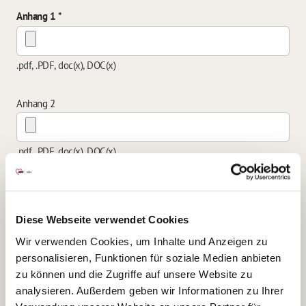
Anhang 1
.pdf, .PDF, doc(x), DOC(x)
Anhang 2
.pdf, .PDF, doc(x), DOC(x)
Anhang 3
Diese Webseite verwendet Cookies
.pdf, .PDF, doc(x), DOC(x)
Wir verwenden Cookies, um Inhalte und Anzeigen zu
personalisieren, Funktionen für soziale Medien anbieten
zu können und die Zugriffe auf unsere Website zu
Anhang 4
analysieren. Außerdem geben wir Informationen zu Ihrer