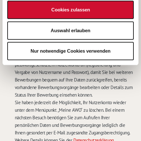
Kontaktdaten widerrufen. In diesem Falle werden meine
Cookies zulassen
personenbezogenen Daten sowohl auf den IT-Systemen des
Betreibers, als auch bei der für das Stellenangebot
verantwortlichen Stelle gelöscht.
Auswahl erlauben
Eine weitere Bearbeitung meiner Bewerbung ist in diesem Fall
nicht möglich.
*
Mit dem Abschicken Ihrer Online-Bewerbung bieten wir Ihnen
Nur notwendige Cookies verwenden
die Speicherung Ihrer persönlichen Daten in einem
passwortgeschütztem Nutzerkonto an (Registrierung und
Vergabe von Nutzername und Passwort), damit Sie bei weiteren
Bewerbungen bequem auf Ihre Daten zurückgreifen, bereits
vorhandene Bewerbungsvorgänge bearbeiten oder Details zum
Status Ihrer Bewerbung einsehen können.
Sie haben jederzeit die Möglichkeit, Ihr Nutzerkonto wieder
unter dem Menüpunkt „Meine AWO“ zu löschen. Bei einem
nächsten Besuch benötigen Sie zum Aufrufen Ihrer
persönlichen Daten und Bewerbungsvorgänge lediglich die
Ihnen gesondert per E-Mail zugesandte Zugangsberechtigung.
Weitere Details können Sie der
Datenschutzerklärung