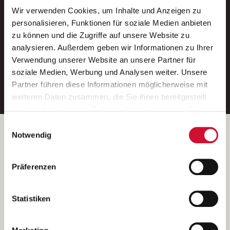
Wir verwenden Cookies, um Inhalte und Anzeigen zu
Neue Stellen per E-Mail.
personalisieren, Funktionen für soziale Medien anbieten
zu können und die Zugriffe auf unsere Website zu
Ein kostenloser Service von AWO
analysieren. Außerdem geben wir Informationen zu Ihrer
Jobs.
Verwendung unserer Website an unsere Partner für
soziale Medien, Werbung und Analysen weiter. Unsere
E-Mail-Adresse eintragen
Partner führen diese Informationen möglicherweise mit
weiteren Daten zusammen, die Sie ihnen bereitgestellt
haben oder die sie im Rahmen Ihrer Nutzung der Dienste
gesammelt haben.
Einwilligungsauswahl
Wenn Sie auf „Cookies zulassen“ klicken, so stimmen
Betreiber der Webseite
Notwendig
Sie der Speicherung sämtlicher Cookies zu. Sie können
Garitz Bewirtschaftungsbetriebe GmbH
Ihre Einwilligung selbstverständlich jederzeit widerrufen,
Kantstraße 45a
Präferenzen
indem Sie die Cookie-Einstellungen aufrufen und diese
97074 Würzburg
abändern. Weitere Informationen finden Sie in
(Ein Tochterunternehmen des AWO Bezirksverbandes Unterfranken
unserer
Datenschutzerklärung
.
Statistiken
e.V.)
Bitte senden Sie an diese Anschrift keine Bewerbungen.