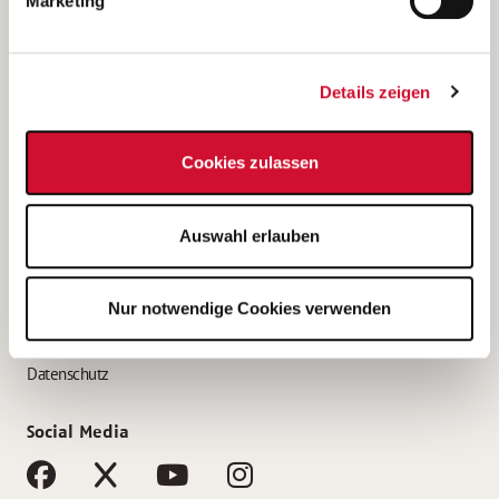
Marketing
Bewerbungstipps
Bewerbung als Altenpfleger*in
Details zeigen
Bewerbung als Krankenpfleger*in
Bewerbung als Altenpflegehelfer*in
Cookies zulassen
Bewerbung als Erzieher*in
Service
Auswahl erlauben
AWO Gliederungen nach Bundesland
Stellenangebote nach Bundesländern
Nur notwendige Cookies verwenden
Sitemap
Impressum
Datenschutz
Social Media