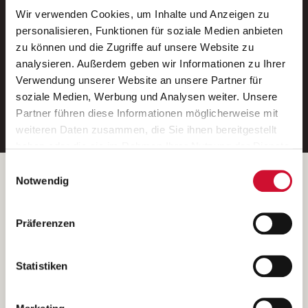
Wir verwenden Cookies, um Inhalte und Anzeigen zu
Neue Stellen per E-Mail.
personalisieren, Funktionen für soziale Medien anbieten
zu können und die Zugriffe auf unsere Website zu
Ein kostenloser Service von AWO
analysieren. Außerdem geben wir Informationen zu Ihrer
Jobs.
Verwendung unserer Website an unsere Partner für
soziale Medien, Werbung und Analysen weiter. Unsere
E-Mail-Adresse eintragen
Partner führen diese Informationen möglicherweise mit
weiteren Daten zusammen, die Sie ihnen bereitgestellt
haben oder die sie im Rahmen Ihrer Nutzung der Dienste
gesammelt haben.
Einwilligungsauswahl
Wenn Sie auf „Cookies zulassen“ klicken, so stimmen
Betreiber der Webseite
Notwendig
Sie der Speicherung sämtlicher Cookies zu. Sie können
Garitz Bewirtschaftungsbetriebe GmbH
Ihre Einwilligung selbstverständlich jederzeit widerrufen,
Kantstraße 45a
Präferenzen
indem Sie die Cookie-Einstellungen aufrufen und diese
97074 Würzburg
abändern. Weitere Informationen finden Sie in
(Ein Tochterunternehmen des AWO Bezirksverbandes Unterfranken
unserer
Datenschutzerklärung
.
Statistiken
e.V.)
Bitte senden Sie an diese Anschrift keine Bewerbungen.