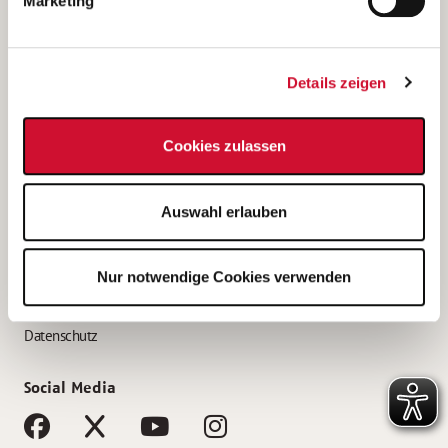
Marketing
Bewerbungstipps
Bewerbung als Altenpfleger*in
Details zeigen
Bewerbung als Krankenpfleger*in
Bewerbung als Altenpflegehelfer*in
Cookies zulassen
Bewerbung als Erzieher*in
Service
Auswahl erlauben
AWO Gliederungen nach Bundesland
Stellenangebote nach Bundesländern
Nur notwendige Cookies verwenden
Sitemap
Impressum
Datenschutz
Social Media