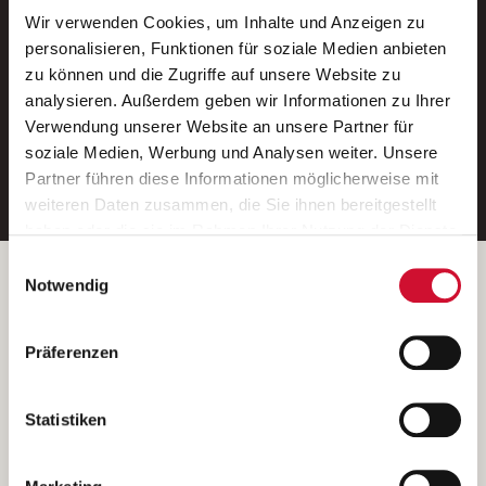
Wir verwenden Cookies, um Inhalte und Anzeigen zu
Neue Stellen per E-Mail.
personalisieren, Funktionen für soziale Medien anbieten
zu können und die Zugriffe auf unsere Website zu
Ein kostenloser Service von AWO
analysieren. Außerdem geben wir Informationen zu Ihrer
Jobs.
Verwendung unserer Website an unsere Partner für
soziale Medien, Werbung und Analysen weiter. Unsere
E-Mail-Adresse eintragen
Partner führen diese Informationen möglicherweise mit
weiteren Daten zusammen, die Sie ihnen bereitgestellt
haben oder die sie im Rahmen Ihrer Nutzung der Dienste
gesammelt haben.
Einwilligungsauswahl
Wenn Sie auf „Cookies zulassen“ klicken, so stimmen
Betreiber der Webseite
Notwendig
Sie der Speicherung sämtlicher Cookies zu. Sie können
Garitz Bewirtschaftungsbetriebe GmbH
Ihre Einwilligung selbstverständlich jederzeit widerrufen,
Kantstraße 45a
Präferenzen
indem Sie die Cookie-Einstellungen aufrufen und diese
97074 Würzburg
abändern. Weitere Informationen finden Sie in
(Ein Tochterunternehmen des AWO Bezirksverbandes Unterfranken
unserer
Datenschutzerklärung
.
Statistiken
e.V.)
Bitte senden Sie an diese Anschrift keine Bewerbungen.