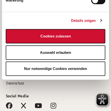
Marketing
Bewerbungstipps
Bewerbung als Altenpfleger*in
Details zeigen
Bewerbung als Krankenpfleger*in
Bewerbung als Altenpflegehelfer*in
Cookies zulassen
Bewerbung als Erzieher*in
Service
Auswahl erlauben
AWO Gliederungen nach Bundesland
Stellenangebote nach Bundesländern
Nur notwendige Cookies verwenden
Sitemap
Impressum
Datenschutz
Social Media