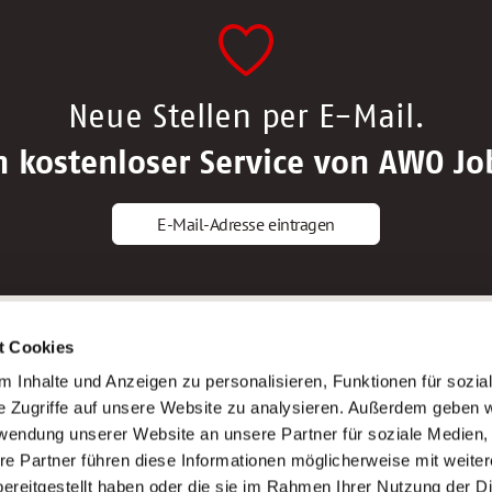
Neue Stellen per E-Mail.
n kostenloser Service von AWO Jo
E-Mail-Adresse eintragen
gstipps
Service
t Cookies
ls Altenpfleger*in
AWO Gliederungen nach Bundeslan
 Inhalte und Anzeigen zu personalisieren, Funktionen für sozia
ls Krankenpfleger*in
Stellenangebote nach Bundeslände
e Zugriffe auf unsere Website zu analysieren. Außerdem geben w
ls Altenpflegehelfer*in
Sitemap
rwendung unserer Website an unsere Partner für soziale Medien
ls Erzieher*in
Impressum
re Partner führen diese Informationen möglicherweise mit weite
Datenschutz
ereitgestellt haben oder die sie im Rahmen Ihrer Nutzung der D