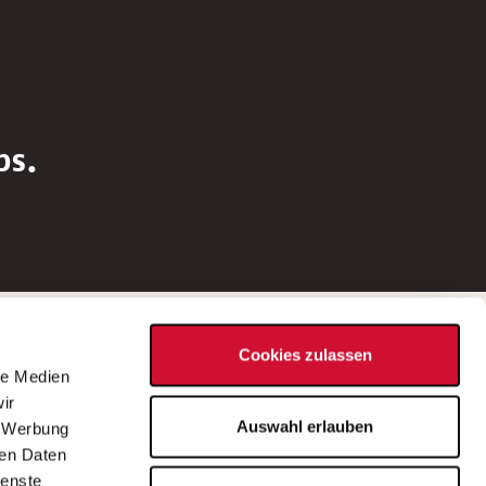
bs.
Social Media
Cookies zulassen
d
le Medien
rn
ir
Bei Fragen zu einer Stellenausschreibung
Auswahl erlauben
, Werbung
wenden Sie sich bitte an die*den in der
ren Daten
Stellenausschreibung genannte*n
ienste