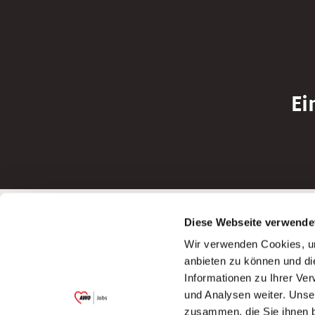
Ei
Betreiber der Webseite
Bewerbun
Diese Webseite verwende
Garitz Bewirtschaftungsbetriebe GmbH
Bewerbung a
Wir verwenden Cookies, um
Kantstraße 45a
Bewerbung a
anbieten zu können und di
97074 Würzburg
Bewerbung a
Informationen zu Ihrer Ve
(Ein Tochterunternehmen des AWO
Bewerbung a
und Analysen weiter. Unse
Bezirksverbandes Unterfranken e.V.)
zusammen, die Sie ihnen b