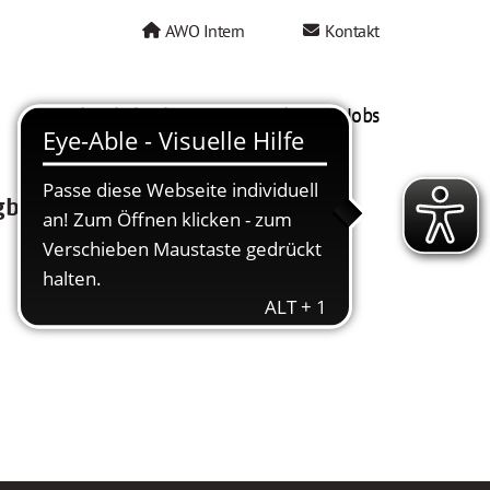
AWO Intern
Kontakt
AWO als Arbeitgeber
Mein AWO Jobs
gbar.