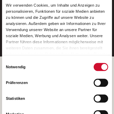
Wir verwenden Cookies, um Inhalte und Anzeigen zu
Neue Stellen per E-Mail.
personalisieren, Funktionen für soziale Medien anbieten
zu können und die Zugriffe auf unsere Website zu
Ein kostenloser Service von AWO
analysieren. Außerdem geben wir Informationen zu Ihrer
Jobs.
Verwendung unserer Website an unsere Partner für
soziale Medien, Werbung und Analysen weiter. Unsere
E-Mail-Adresse eintragen
Partner führen diese Informationen möglicherweise mit
weiteren Daten zusammen, die Sie ihnen bereitgestellt
haben oder die sie im Rahmen Ihrer Nutzung der Dienste
gesammelt haben.
Einwilligungsauswahl
Wenn Sie auf „Cookies zulassen“ klicken, so stimmen
Betreiber der Webseite
Notwendig
Sie der Speicherung sämtlicher Cookies zu. Sie können
Garitz Bewirtschaftungsbetriebe GmbH
Ihre Einwilligung selbstverständlich jederzeit widerrufen,
Kantstraße 45a
Präferenzen
indem Sie die Cookie-Einstellungen aufrufen und diese
97074 Würzburg
abändern. Weitere Informationen finden Sie in
(Ein Tochterunternehmen des AWO Bezirksverbandes Unterfranken
unserer
Datenschutzerklärung
.
Statistiken
e.V.)
Bitte senden Sie an diese Anschrift keine Bewerbungen.