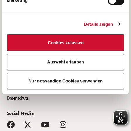
Marketing
Bewerbungstipps
Bewerbung als Altenpfleger*in
Details zeigen
Bewerbung als Krankenpfleger*in
Bewerbung als Altenpflegehelfer*in
Cookies zulassen
Bewerbung als Erzieher*in
Service
Auswahl erlauben
AWO Gliederungen nach Bundesland
Stellenangebote nach Bundesländern
Nur notwendige Cookies verwenden
Sitemap
Impressum
Datenschutz
Social Media