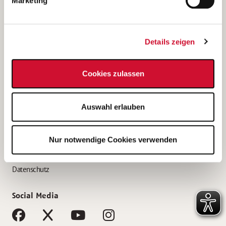
Marketing
Bewerbungstipps
Bewerbung als Altenpfleger*in
Details zeigen
Bewerbung als Krankenpfleger*in
Bewerbung als Altenpflegehelfer*in
Cookies zulassen
Bewerbung als Erzieher*in
Service
Auswahl erlauben
AWO Gliederungen nach Bundesland
Stellenangebote nach Bundesländern
Nur notwendige Cookies verwenden
Sitemap
Impressum
Datenschutz
Social Media