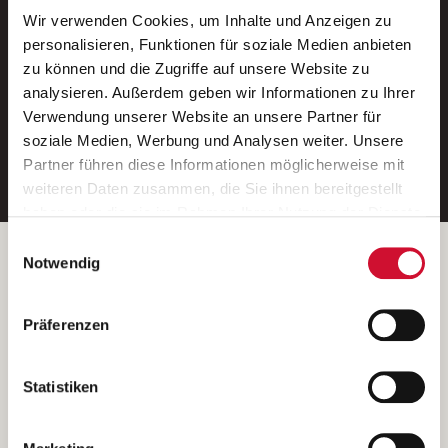
Wir verwenden Cookies, um Inhalte und Anzeigen zu
Neue Stellen per E-Mail.
personalisieren, Funktionen für soziale Medien anbieten
zu können und die Zugriffe auf unsere Website zu
Ein kostenloser Service von AWO
analysieren. Außerdem geben wir Informationen zu Ihrer
Jobs.
Verwendung unserer Website an unsere Partner für
soziale Medien, Werbung und Analysen weiter. Unsere
E-Mail-Adresse eintragen
Partner führen diese Informationen möglicherweise mit
weiteren Daten zusammen, die Sie ihnen bereitgestellt
haben oder die sie im Rahmen Ihrer Nutzung der Dienste
gesammelt haben.
Einwilligungsauswahl
Wenn Sie auf „Cookies zulassen“ klicken, so stimmen
Betreiber der Webseite
Notwendig
Sie der Speicherung sämtlicher Cookies zu. Sie können
Garitz Bewirtschaftungsbetriebe GmbH
Ihre Einwilligung selbstverständlich jederzeit widerrufen,
Kantstraße 45a
Präferenzen
indem Sie die Cookie-Einstellungen aufrufen und diese
97074 Würzburg
abändern. Weitere Informationen finden Sie in
(Ein Tochterunternehmen des AWO Bezirksverbandes Unterfranken
unserer
Datenschutzerklärung
.
Statistiken
e.V.)
Bitte senden Sie an diese Anschrift keine Bewerbungen.