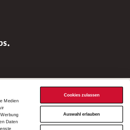
bs.
Social Media
Cookies zulassen
d
le Medien
rn
ir
Bei Fragen zu einer Stellenausschreibung
Auswahl erlauben
, Werbung
wenden Sie sich bitte an die*den in der
ren Daten
Stellenausschreibung genannte*n
ienste