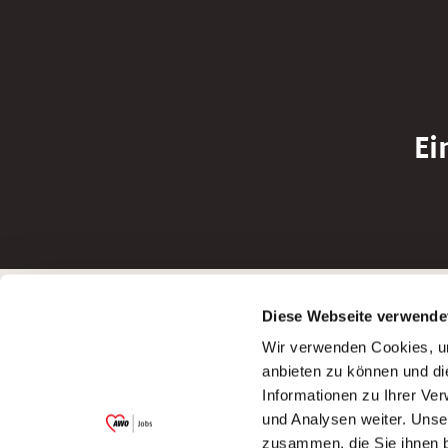
Ei
Betreiber der Webseite
Bewerbun
Diese Webseite verwende
Garitz Bewirtschaftungsbetriebe GmbH
Bewerbung a
Wir verwenden Cookies, um
Kantstraße 45a
Bewerbung a
anbieten zu können und di
97074 Würzburg
Bewerbung a
Informationen zu Ihrer Ve
(Ein Tochterunternehmen des AWO
Bewerbung a
und Analysen weiter. Unse
Bezirksverbandes Unterfranken e.V.)
zusammen, die Sie ihnen b