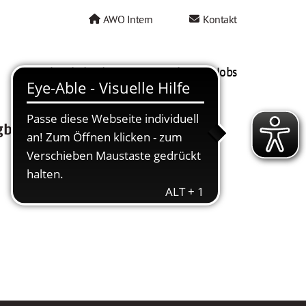
AWO Intern
Kontakt
AWO als Arbeitgeber
Mein AWO Jobs
gbar.