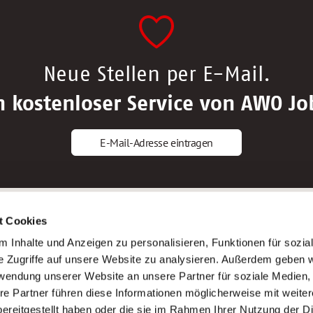
Neue Stellen per E-Mail.
n kostenloser Service von AWO Jo
E-Mail-Adresse eintragen
gstipps
Service
t Cookies
ls Altenpfleger*in
AWO Gliederungen nach Bundeslan
 Inhalte und Anzeigen zu personalisieren, Funktionen für sozia
ls Krankenpfleger*in
Stellenangebote nach Bundeslände
e Zugriffe auf unsere Website zu analysieren. Außerdem geben w
ls Altenpflegehelfer*in
Sitemap
rwendung unserer Website an unsere Partner für soziale Medien
ls Erzieher*in
Impressum
re Partner führen diese Informationen möglicherweise mit weite
Datenschutz
ereitgestellt haben oder die sie im Rahmen Ihrer Nutzung der D