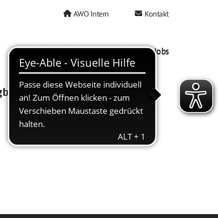
AWO Intern
Kontakt
AWO als Arbeitgeber
Mein AWO Jobs
gbar.