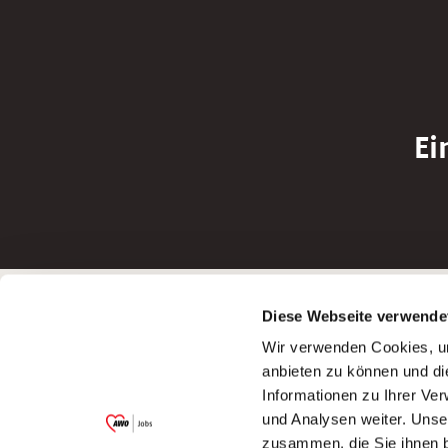
Ei
Betreiber der Webseite
Bewerbun
Diese Webseite verwende
Garitz Bewirtschaftungsbetriebe GmbH
Bewerbung a
Wir verwenden Cookies, um
Kantstraße 45a
Bewerbung a
anbieten zu können und di
97074 Würzburg
Bewerbung a
Informationen zu Ihrer Ve
(Ein Tochterunternehmen des AWO
Bewerbung a
und Analysen weiter. Unse
Bezirksverbandes Unterfranken e.V.)
zusammen, die Sie ihnen b