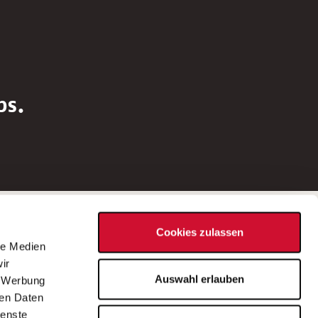
bs.
Social Media
Cookies zulassen
d
le Medien
rn
ir
Bei Fragen zu einer Stellenausschreibung
Auswahl erlauben
, Werbung
wenden Sie sich bitte an die*den in der
ren Daten
Stellenausschreibung genannte*n
ienste