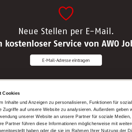
Neue Stellen per E-Mail.
n kostenloser Service von AWO Jo
E-Mail-Adresse eintragen
gstipps
Service
t Cookies
ls Altenpfleger*in
AWO Gliederungen nach Bundeslan
 Inhalte und Anzeigen zu personalisieren, Funktionen für sozia
ls Krankenpfleger*in
Stellenangebote nach Bundeslände
e Zugriffe auf unsere Website zu analysieren. Außerdem geben w
ls Altenpflegehelfer*in
Sitemap
rwendung unserer Website an unsere Partner für soziale Medien
ls Erzieher*in
Impressum
re Partner führen diese Informationen möglicherweise mit weite
Datenschutz
ereitgestellt haben oder die sie im Rahmen Ihrer Nutzung der D