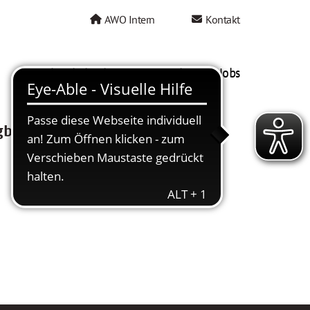
AWO Intern
Kontakt
AWO als Arbeitgeber
Mein AWO Jobs
gbar.