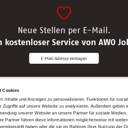
Neue Stellen per E-Mail.
n kostenloser Service von AWO Jo
E-Mail-Adresse eintragen
gstipps
Service
t Cookies
ls Altenpfleger*in
AWO Gliederungen nach Bundeslan
 Inhalte und Anzeigen zu personalisieren, Funktionen für sozia
ls Krankenpfleger*in
Stellenangebote nach Bundeslände
e Zugriffe auf unsere Website zu analysieren. Außerdem geben w
ls Altenpflegehelfer*in
Sitemap
rwendung unserer Website an unsere Partner für soziale Medien
ls Erzieher*in
Impressum
re Partner führen diese Informationen möglicherweise mit weite
Datenschutz
ereitgestellt haben oder die sie im Rahmen Ihrer Nutzung der D