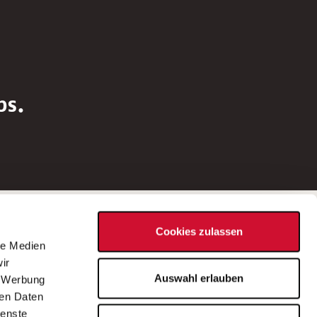
bs.
Social Media
Cookies zulassen
d
le Medien
rn
ir
Bei Fragen zu einer Stellenausschreibung
Auswahl erlauben
, Werbung
wenden Sie sich bitte an die*den in der
ren Daten
Stellenausschreibung genannte*n
ienste