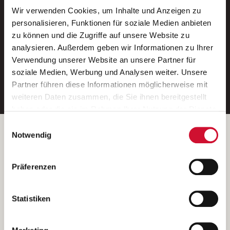
Wir verwenden Cookies, um Inhalte und Anzeigen zu
Neue Stellen per E-Mail.
personalisieren, Funktionen für soziale Medien anbieten
zu können und die Zugriffe auf unsere Website zu
Ein kostenloser Service von AWO
analysieren. Außerdem geben wir Informationen zu Ihrer
Jobs.
Verwendung unserer Website an unsere Partner für
soziale Medien, Werbung und Analysen weiter. Unsere
E-Mail-Adresse eintragen
Partner führen diese Informationen möglicherweise mit
weiteren Daten zusammen, die Sie ihnen bereitgestellt
haben oder die sie im Rahmen Ihrer Nutzung der Dienste
gesammelt haben.
Einwilligungsauswahl
Wenn Sie auf „Cookies zulassen“ klicken, so stimmen
Betreiber der Webseite
Notwendig
Sie der Speicherung sämtlicher Cookies zu. Sie können
Garitz Bewirtschaftungsbetriebe GmbH
Ihre Einwilligung selbstverständlich jederzeit widerrufen,
Kantstraße 45a
Präferenzen
indem Sie die Cookie-Einstellungen aufrufen und diese
97074 Würzburg
abändern. Weitere Informationen finden Sie in
(Ein Tochterunternehmen des AWO Bezirksverbandes Unterfranken
unserer
Datenschutzerklärung
.
Statistiken
e.V.)
Bitte senden Sie an diese Anschrift keine Bewerbungen.