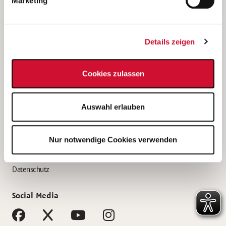
Marketing
Bewerbungstipps
Bewerbung als Altenpfleger*in
Details zeigen
Bewerbung als Krankenpfleger*in
Bewerbung als Altenpflegehelfer*in
Cookies zulassen
Bewerbung als Erzieher*in
Service
Auswahl erlauben
AWO Gliederungen nach Bundesland
Stellenangebote nach Bundesländern
Nur notwendige Cookies verwenden
Sitemap
Impressum
Datenschutz
Social Media