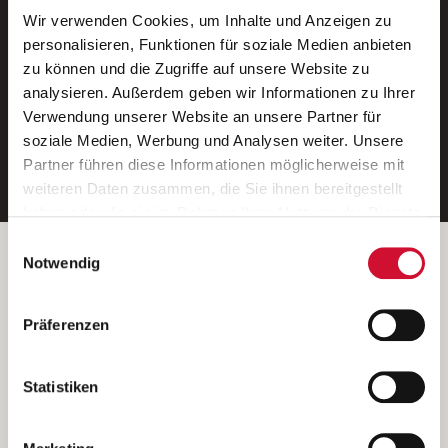
Wir verwenden Cookies, um Inhalte und Anzeigen zu
Neue Stellen per E-Mail.
personalisieren, Funktionen für soziale Medien anbieten
zu können und die Zugriffe auf unsere Website zu
Ein kostenloser Service von AWO
analysieren. Außerdem geben wir Informationen zu Ihrer
Jobs.
Verwendung unserer Website an unsere Partner für
soziale Medien, Werbung und Analysen weiter. Unsere
E-Mail-Adresse eintragen
Partner führen diese Informationen möglicherweise mit
weiteren Daten zusammen, die Sie ihnen bereitgestellt
haben oder die sie im Rahmen Ihrer Nutzung der Dienste
gesammelt haben.
Einwilligungsauswahl
Wenn Sie auf „Cookies zulassen“ klicken, so stimmen
Betreiber der Webseite
Notwendig
Sie der Speicherung sämtlicher Cookies zu. Sie können
Garitz Bewirtschaftungsbetriebe GmbH
Ihre Einwilligung selbstverständlich jederzeit widerrufen,
Kantstraße 45a
Präferenzen
indem Sie die Cookie-Einstellungen aufrufen und diese
97074 Würzburg
abändern. Weitere Informationen finden Sie in
(Ein Tochterunternehmen des AWO Bezirksverbandes Unterfranken
unserer
Datenschutzerklärung
.
Statistiken
e.V.)
Bitte senden Sie an diese Anschrift keine Bewerbungen.