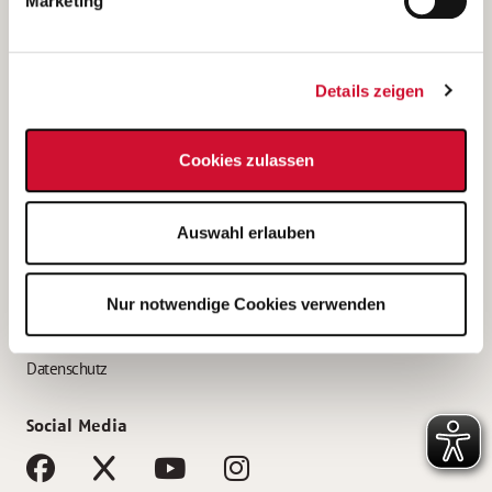
Marketing
Bewerbungstipps
Bewerbung als Altenpfleger*in
Details zeigen
Bewerbung als Krankenpfleger*in
Bewerbung als Altenpflegehelfer*in
Cookies zulassen
Bewerbung als Erzieher*in
Service
Auswahl erlauben
AWO Gliederungen nach Bundesland
Stellenangebote nach Bundesländern
Nur notwendige Cookies verwenden
Sitemap
Impressum
Datenschutz
Social Media