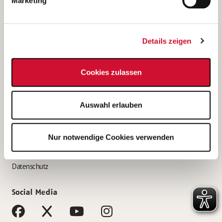
Marketing
Bewerbungstipps
Bewerbung als Altenpfleger*in
Details zeigen
Bewerbung als Krankenpfleger*in
Bewerbung als Altenpflegehelfer*in
Cookies zulassen
Bewerbung als Erzieher*in
Service
Auswahl erlauben
AWO Gliederungen nach Bundesland
Stellenangebote nach Bundesländern
Nur notwendige Cookies verwenden
Sitemap
Impressum
Datenschutz
Social Media