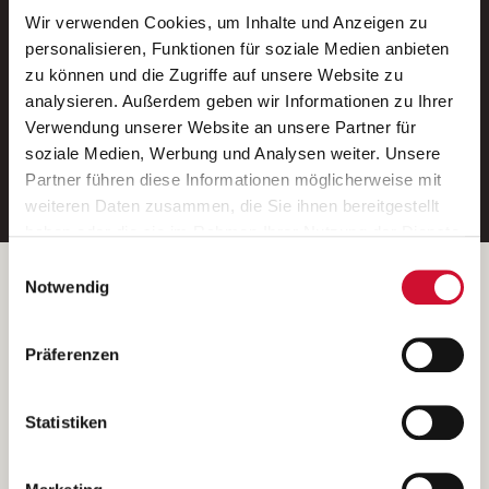
Wir verwenden Cookies, um Inhalte und Anzeigen zu
Neue Stellen per E-Mail.
personalisieren, Funktionen für soziale Medien anbieten
zu können und die Zugriffe auf unsere Website zu
Ein kostenloser Service von AWO
analysieren. Außerdem geben wir Informationen zu Ihrer
Jobs.
Verwendung unserer Website an unsere Partner für
soziale Medien, Werbung und Analysen weiter. Unsere
E-Mail-Adresse eintragen
Partner führen diese Informationen möglicherweise mit
weiteren Daten zusammen, die Sie ihnen bereitgestellt
haben oder die sie im Rahmen Ihrer Nutzung der Dienste
gesammelt haben.
Einwilligungsauswahl
Wenn Sie auf „Cookies zulassen“ klicken, so stimmen
Betreiber der Webseite
Notwendig
Sie der Speicherung sämtlicher Cookies zu. Sie können
Garitz Bewirtschaftungsbetriebe GmbH
Ihre Einwilligung selbstverständlich jederzeit widerrufen,
Kantstraße 45a
Präferenzen
indem Sie die Cookie-Einstellungen aufrufen und diese
97074 Würzburg
abändern. Weitere Informationen finden Sie in
(Ein Tochterunternehmen des AWO Bezirksverbandes Unterfranken
unserer
Datenschutzerklärung
.
Statistiken
e.V.)
Bitte senden Sie an diese Anschrift keine Bewerbungen.