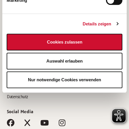
Marketing
Bewerbungstipps
Bewerbung als Altenpfleger*in
Details zeigen
Bewerbung als Krankenpfleger*in
Bewerbung als Altenpflegehelfer*in
Cookies zulassen
Bewerbung als Erzieher*in
Service
Auswahl erlauben
AWO Gliederungen nach Bundesland
Stellenangebote nach Bundesländern
Nur notwendige Cookies verwenden
Sitemap
Impressum
Datenschutz
Social Media