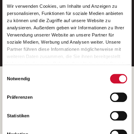
Wir verwenden Cookies, um Inhalte und Anzeigen zu
Neue Stellen per E-Mail.
personalisieren, Funktionen für soziale Medien anbieten
zu können und die Zugriffe auf unsere Website zu
Ein kostenloser Service von AWO
analysieren. Außerdem geben wir Informationen zu Ihrer
Jobs.
Verwendung unserer Website an unsere Partner für
soziale Medien, Werbung und Analysen weiter. Unsere
E-Mail-Adresse eintragen
Partner führen diese Informationen möglicherweise mit
weiteren Daten zusammen, die Sie ihnen bereitgestellt
haben oder die sie im Rahmen Ihrer Nutzung der Dienste
gesammelt haben.
Einwilligungsauswahl
Wenn Sie auf „Cookies zulassen“ klicken, so stimmen
Betreiber der Webseite
Notwendig
Sie der Speicherung sämtlicher Cookies zu. Sie können
Garitz Bewirtschaftungsbetriebe GmbH
Ihre Einwilligung selbstverständlich jederzeit widerrufen,
Kantstraße 45a
Präferenzen
indem Sie die Cookie-Einstellungen aufrufen und diese
97074 Würzburg
abändern. Weitere Informationen finden Sie in
(Ein Tochterunternehmen des AWO Bezirksverbandes Unterfranken
unserer
Datenschutzerklärung
.
Statistiken
e.V.)
Bitte senden Sie an diese Anschrift keine Bewerbungen.