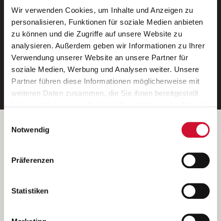
Wir verwenden Cookies, um Inhalte und Anzeigen zu
Neue Stellen per E-Mail.
personalisieren, Funktionen für soziale Medien anbieten
zu können und die Zugriffe auf unsere Website zu
Ein kostenloser Service von AWO
analysieren. Außerdem geben wir Informationen zu Ihrer
Jobs.
Verwendung unserer Website an unsere Partner für
soziale Medien, Werbung und Analysen weiter. Unsere
E-Mail-Adresse eintragen
Partner führen diese Informationen möglicherweise mit
weiteren Daten zusammen, die Sie ihnen bereitgestellt
haben oder die sie im Rahmen Ihrer Nutzung der Dienste
gesammelt haben.
Einwilligungsauswahl
Wenn Sie auf „Cookies zulassen“ klicken, so stimmen
Betreiber der Webseite
Notwendig
Sie der Speicherung sämtlicher Cookies zu. Sie können
Garitz Bewirtschaftungsbetriebe GmbH
Ihre Einwilligung selbstverständlich jederzeit widerrufen,
Kantstraße 45a
Präferenzen
indem Sie die Cookie-Einstellungen aufrufen und diese
97074 Würzburg
abändern. Weitere Informationen finden Sie in
(Ein Tochterunternehmen des AWO Bezirksverbandes Unterfranken
unserer
Datenschutzerklärung
.
Statistiken
e.V.)
Bitte senden Sie an diese Anschrift keine Bewerbungen.