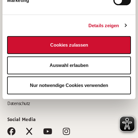
Marketing
Bewerbungstipps
Bewerbung als Altenpfleger*in
Details zeigen
Bewerbung als Krankenpfleger*in
Bewerbung als Altenpflegehelfer*in
Cookies zulassen
Bewerbung als Erzieher*in
Service
Auswahl erlauben
AWO Gliederungen nach Bundesland
Stellenangebote nach Bundesländern
Nur notwendige Cookies verwenden
Sitemap
Impressum
Datenschutz
Social Media