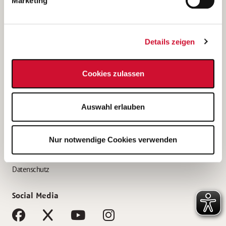
Marketing
Bewerbungstipps
Bewerbung als Altenpfleger*in
Details zeigen
Bewerbung als Krankenpfleger*in
Bewerbung als Altenpflegehelfer*in
Cookies zulassen
Bewerbung als Erzieher*in
Service
Auswahl erlauben
AWO Gliederungen nach Bundesland
Stellenangebote nach Bundesländern
Nur notwendige Cookies verwenden
Sitemap
Impressum
Datenschutz
Social Media