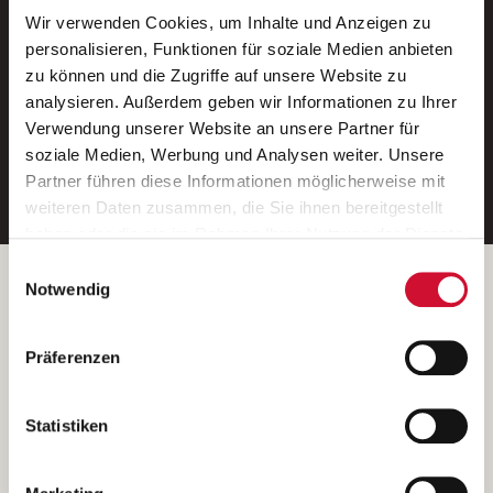
Wir verwenden Cookies, um Inhalte und Anzeigen zu
Neue Stellen per E-Mail.
personalisieren, Funktionen für soziale Medien anbieten
zu können und die Zugriffe auf unsere Website zu
Ein kostenloser Service von AWO
analysieren. Außerdem geben wir Informationen zu Ihrer
Jobs.
Verwendung unserer Website an unsere Partner für
soziale Medien, Werbung und Analysen weiter. Unsere
E-Mail-Adresse eintragen
Partner führen diese Informationen möglicherweise mit
weiteren Daten zusammen, die Sie ihnen bereitgestellt
haben oder die sie im Rahmen Ihrer Nutzung der Dienste
gesammelt haben.
Einwilligungsauswahl
Wenn Sie auf „Cookies zulassen“ klicken, so stimmen
Betreiber der Webseite
Notwendig
Sie der Speicherung sämtlicher Cookies zu. Sie können
Garitz Bewirtschaftungsbetriebe GmbH
Ihre Einwilligung selbstverständlich jederzeit widerrufen,
Kantstraße 45a
Präferenzen
indem Sie die Cookie-Einstellungen aufrufen und diese
97074 Würzburg
abändern. Weitere Informationen finden Sie in
(Ein Tochterunternehmen des AWO Bezirksverbandes Unterfranken
unserer
Datenschutzerklärung
.
Statistiken
e.V.)
Bitte senden Sie an diese Anschrift keine Bewerbungen.