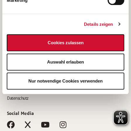
Marketing
Bewerbungstipps
Bewerbung als Altenpfleger*in
Details zeigen
Bewerbung als Krankenpfleger*in
Bewerbung als Altenpflegehelfer*in
Cookies zulassen
Bewerbung als Erzieher*in
Service
Auswahl erlauben
AWO Gliederungen nach Bundesland
Stellenangebote nach Bundesländern
Nur notwendige Cookies verwenden
Sitemap
Impressum
Datenschutz
Social Media