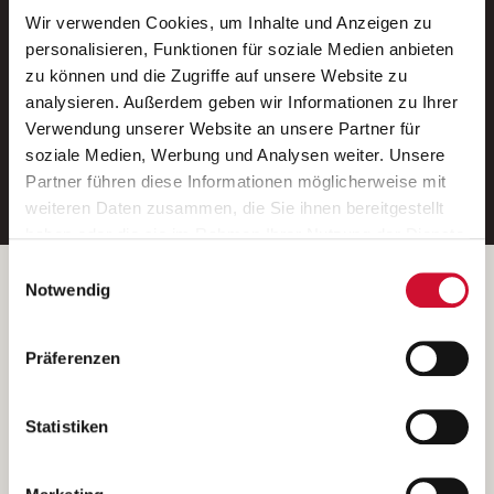
Wir verwenden Cookies, um Inhalte und Anzeigen zu
Neue Stellen per E-Mail.
personalisieren, Funktionen für soziale Medien anbieten
zu können und die Zugriffe auf unsere Website zu
Ein kostenloser Service von AWO
analysieren. Außerdem geben wir Informationen zu Ihrer
Jobs.
Verwendung unserer Website an unsere Partner für
soziale Medien, Werbung und Analysen weiter. Unsere
E-Mail-Adresse eintragen
Partner führen diese Informationen möglicherweise mit
weiteren Daten zusammen, die Sie ihnen bereitgestellt
haben oder die sie im Rahmen Ihrer Nutzung der Dienste
gesammelt haben.
Einwilligungsauswahl
Wenn Sie auf „Cookies zulassen“ klicken, so stimmen
Betreiber der Webseite
Notwendig
Sie der Speicherung sämtlicher Cookies zu. Sie können
Garitz Bewirtschaftungsbetriebe GmbH
Ihre Einwilligung selbstverständlich jederzeit widerrufen,
Kantstraße 45a
Präferenzen
indem Sie die Cookie-Einstellungen aufrufen und diese
97074 Würzburg
abändern. Weitere Informationen finden Sie in
(Ein Tochterunternehmen des AWO Bezirksverbandes Unterfranken
unserer
Datenschutzerklärung
.
Statistiken
e.V.)
Bitte senden Sie an diese Anschrift keine Bewerbungen.