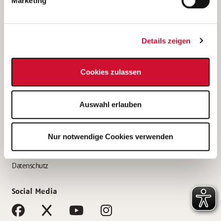
Marketing
Bewerbungstipps
Bewerbung als Altenpfleger*in
Details zeigen
Bewerbung als Krankenpfleger*in
Bewerbung als Altenpflegehelfer*in
Cookies zulassen
Bewerbung als Erzieher*in
Service
Auswahl erlauben
AWO Gliederungen nach Bundesland
Stellenangebote nach Bundesländern
Nur notwendige Cookies verwenden
Sitemap
Impressum
Datenschutz
Social Media