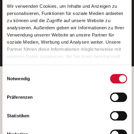
Wir verwenden Cookies, um Inhalte und Anzeigen zu
Neue Stellen per E-Mail.
personalisieren, Funktionen für soziale Medien anbieten
zu können und die Zugriffe auf unsere Website zu
Ein kostenloser Service von AWO
analysieren. Außerdem geben wir Informationen zu Ihrer
Jobs.
Verwendung unserer Website an unsere Partner für
soziale Medien, Werbung und Analysen weiter. Unsere
E-Mail-Adresse eintragen
Partner führen diese Informationen möglicherweise mit
weiteren Daten zusammen, die Sie ihnen bereitgestellt
haben oder die sie im Rahmen Ihrer Nutzung der Dienste
gesammelt haben.
Einwilligungsauswahl
Wenn Sie auf „Cookies zulassen“ klicken, so stimmen
Betreiber der Webseite
Notwendig
Sie der Speicherung sämtlicher Cookies zu. Sie können
Garitz Bewirtschaftungsbetriebe GmbH
Ihre Einwilligung selbstverständlich jederzeit widerrufen,
Kantstraße 45a
Präferenzen
indem Sie die Cookie-Einstellungen aufrufen und diese
97074 Würzburg
abändern. Weitere Informationen finden Sie in
(Ein Tochterunternehmen des AWO Bezirksverbandes Unterfranken
unserer
Datenschutzerklärung
.
Statistiken
e.V.)
Bitte senden Sie an diese Anschrift keine Bewerbungen.