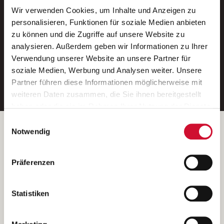
Wir verwenden Cookies, um Inhalte und Anzeigen zu
Neue Stellen per E-Mail.
personalisieren, Funktionen für soziale Medien anbieten
zu können und die Zugriffe auf unsere Website zu
Ein kostenloser Service von AWO
analysieren. Außerdem geben wir Informationen zu Ihrer
Jobs.
Verwendung unserer Website an unsere Partner für
soziale Medien, Werbung und Analysen weiter. Unsere
E-Mail-Adresse eintragen
Partner führen diese Informationen möglicherweise mit
weiteren Daten zusammen, die Sie ihnen bereitgestellt
haben oder die sie im Rahmen Ihrer Nutzung der Dienste
gesammelt haben.
Einwilligungsauswahl
Wenn Sie auf „Cookies zulassen“ klicken, so stimmen
Betreiber der Webseite
Notwendig
Sie der Speicherung sämtlicher Cookies zu. Sie können
Garitz Bewirtschaftungsbetriebe GmbH
Ihre Einwilligung selbstverständlich jederzeit widerrufen,
Kantstraße 45a
Präferenzen
indem Sie die Cookie-Einstellungen aufrufen und diese
97074 Würzburg
abändern. Weitere Informationen finden Sie in
(Ein Tochterunternehmen des AWO Bezirksverbandes Unterfranken
unserer
Datenschutzerklärung
.
Statistiken
e.V.)
Bitte senden Sie an diese Anschrift keine Bewerbungen.