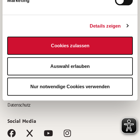
Marketing
Bewerbungstipps
Bewerbung als Altenpfleger*in
Details zeigen
Bewerbung als Krankenpfleger*in
Bewerbung als Altenpflegehelfer*in
Cookies zulassen
Bewerbung als Erzieher*in
Service
Auswahl erlauben
AWO Gliederungen nach Bundesland
Stellenangebote nach Bundesländern
Nur notwendige Cookies verwenden
Sitemap
Impressum
Datenschutz
Social Media