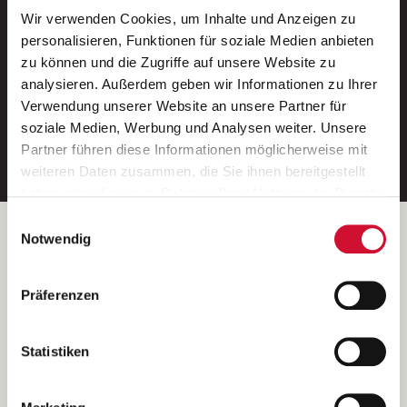
Wir verwenden Cookies, um Inhalte und Anzeigen zu
Neue Stellen per E-Mail.
personalisieren, Funktionen für soziale Medien anbieten
zu können und die Zugriffe auf unsere Website zu
Ein kostenloser Service von AWO
analysieren. Außerdem geben wir Informationen zu Ihrer
Jobs.
Verwendung unserer Website an unsere Partner für
soziale Medien, Werbung und Analysen weiter. Unsere
E-Mail-Adresse eintragen
Partner führen diese Informationen möglicherweise mit
weiteren Daten zusammen, die Sie ihnen bereitgestellt
haben oder die sie im Rahmen Ihrer Nutzung der Dienste
gesammelt haben.
Einwilligungsauswahl
Wenn Sie auf „Cookies zulassen“ klicken, so stimmen
Betreiber der Webseite
Notwendig
Sie der Speicherung sämtlicher Cookies zu. Sie können
Garitz Bewirtschaftungsbetriebe GmbH
Ihre Einwilligung selbstverständlich jederzeit widerrufen,
Kantstraße 45a
Präferenzen
indem Sie die Cookie-Einstellungen aufrufen und diese
97074 Würzburg
abändern. Weitere Informationen finden Sie in
(Ein Tochterunternehmen des AWO Bezirksverbandes Unterfranken
unserer
Datenschutzerklärung
.
Statistiken
e.V.)
Bitte senden Sie an diese Anschrift keine Bewerbungen.