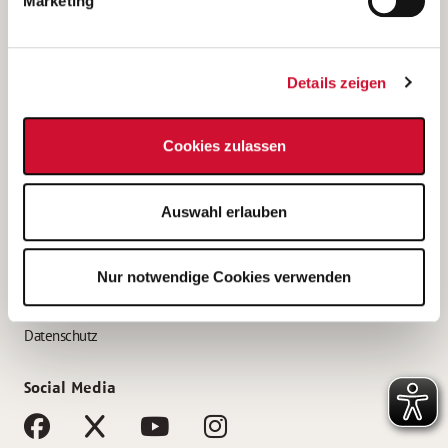
Marketing
Bewerbungstipps
Bewerbung als Altenpfleger*in
Details zeigen
Bewerbung als Krankenpfleger*in
Bewerbung als Altenpflegehelfer*in
Cookies zulassen
Bewerbung als Erzieher*in
Service
Auswahl erlauben
AWO Gliederungen nach Bundesland
Stellenangebote nach Bundesländern
Nur notwendige Cookies verwenden
Sitemap
Impressum
Datenschutz
Social Media