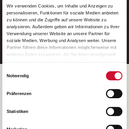
Wir verwenden Cookies, um Inhalte und Anzeigen zu
Neue Stellen per E-Mail.
personalisieren, Funktionen für soziale Medien anbieten
zu können und die Zugriffe auf unsere Website zu
Ein kostenloser Service von AWO
analysieren. Außerdem geben wir Informationen zu Ihrer
Jobs.
Verwendung unserer Website an unsere Partner für
soziale Medien, Werbung und Analysen weiter. Unsere
E-Mail-Adresse eintragen
Partner führen diese Informationen möglicherweise mit
weiteren Daten zusammen, die Sie ihnen bereitgestellt
haben oder die sie im Rahmen Ihrer Nutzung der Dienste
gesammelt haben.
Einwilligungsauswahl
Wenn Sie auf „Cookies zulassen“ klicken, so stimmen
Betreiber der Webseite
Notwendig
Sie der Speicherung sämtlicher Cookies zu. Sie können
Garitz Bewirtschaftungsbetriebe GmbH
Ihre Einwilligung selbstverständlich jederzeit widerrufen,
Kantstraße 45a
Präferenzen
indem Sie die Cookie-Einstellungen aufrufen und diese
97074 Würzburg
abändern. Weitere Informationen finden Sie in
(Ein Tochterunternehmen des AWO Bezirksverbandes Unterfranken
unserer
Datenschutzerklärung
.
Statistiken
e.V.)
Bitte senden Sie an diese Anschrift keine Bewerbungen.