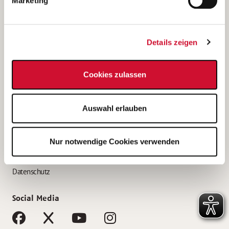
Marketing
Bewerbungstipps
Bewerbung als Altenpfleger*in
Details zeigen
Bewerbung als Krankenpfleger*in
Bewerbung als Altenpflegehelfer*in
Cookies zulassen
Bewerbung als Erzieher*in
Service
Auswahl erlauben
AWO Gliederungen nach Bundesland
Stellenangebote nach Bundesländern
Nur notwendige Cookies verwenden
Sitemap
Impressum
Datenschutz
Social Media