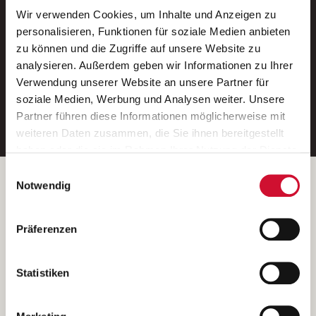
Wir verwenden Cookies, um Inhalte und Anzeigen zu
Neue Stellen per E-Mail.
personalisieren, Funktionen für soziale Medien anbieten
zu können und die Zugriffe auf unsere Website zu
Ein kostenloser Service von AWO
analysieren. Außerdem geben wir Informationen zu Ihrer
Jobs.
Verwendung unserer Website an unsere Partner für
soziale Medien, Werbung und Analysen weiter. Unsere
E-Mail-Adresse eintragen
Partner führen diese Informationen möglicherweise mit
weiteren Daten zusammen, die Sie ihnen bereitgestellt
haben oder die sie im Rahmen Ihrer Nutzung der Dienste
gesammelt haben.
Einwilligungsauswahl
Wenn Sie auf „Cookies zulassen“ klicken, so stimmen
Betreiber der Webseite
Notwendig
Sie der Speicherung sämtlicher Cookies zu. Sie können
Garitz Bewirtschaftungsbetriebe GmbH
Ihre Einwilligung selbstverständlich jederzeit widerrufen,
Kantstraße 45a
Präferenzen
indem Sie die Cookie-Einstellungen aufrufen und diese
97074 Würzburg
abändern. Weitere Informationen finden Sie in
(Ein Tochterunternehmen des AWO Bezirksverbandes Unterfranken
unserer
Datenschutzerklärung
.
Statistiken
e.V.)
Bitte senden Sie an diese Anschrift keine Bewerbungen.