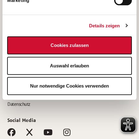
Marketing
Bewerbungstipps
Bewerbung als Altenpfleger*in
Details zeigen
Bewerbung als Krankenpfleger*in
Bewerbung als Altenpflegehelfer*in
Cookies zulassen
Bewerbung als Erzieher*in
Service
Auswahl erlauben
AWO Gliederungen nach Bundesland
Stellenangebote nach Bundesländern
Nur notwendige Cookies verwenden
Sitemap
Impressum
Datenschutz
Social Media