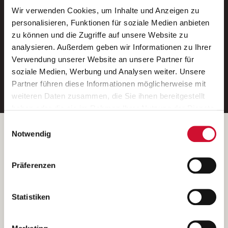
Wir verwenden Cookies, um Inhalte und Anzeigen zu
Neue Stellen per E-Mail.
personalisieren, Funktionen für soziale Medien anbieten
zu können und die Zugriffe auf unsere Website zu
Ein kostenloser Service von AWO
analysieren. Außerdem geben wir Informationen zu Ihrer
Jobs.
Verwendung unserer Website an unsere Partner für
soziale Medien, Werbung und Analysen weiter. Unsere
E-Mail-Adresse eintragen
Partner führen diese Informationen möglicherweise mit
weiteren Daten zusammen, die Sie ihnen bereitgestellt
haben oder die sie im Rahmen Ihrer Nutzung der Dienste
gesammelt haben.
Einwilligungsauswahl
Wenn Sie auf „Cookies zulassen“ klicken, so stimmen
Betreiber der Webseite
Notwendig
Sie der Speicherung sämtlicher Cookies zu. Sie können
Garitz Bewirtschaftungsbetriebe GmbH
Ihre Einwilligung selbstverständlich jederzeit widerrufen,
Kantstraße 45a
Präferenzen
indem Sie die Cookie-Einstellungen aufrufen und diese
97074 Würzburg
abändern. Weitere Informationen finden Sie in
(Ein Tochterunternehmen des AWO Bezirksverbandes Unterfranken
unserer
Datenschutzerklärung
.
Statistiken
e.V.)
Bitte senden Sie an diese Anschrift keine Bewerbungen.