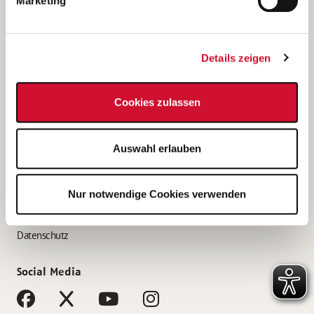
Marketing
Bewerbungstipps
Bewerbung als Altenpfleger*in
Details zeigen
Bewerbung als Krankenpfleger*in
Bewerbung als Altenpflegehelfer*in
Cookies zulassen
Bewerbung als Erzieher*in
Service
Auswahl erlauben
AWO Gliederungen nach Bundesland
Stellenangebote nach Bundesländern
Nur notwendige Cookies verwenden
Sitemap
Impressum
Datenschutz
Social Media