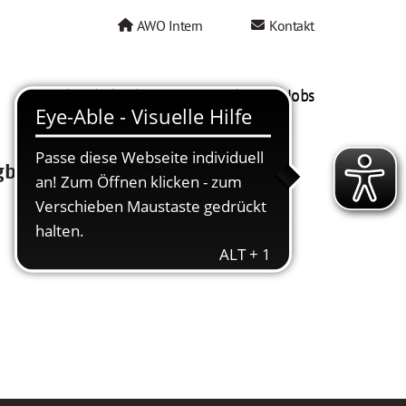
AWO Intern
Kontakt
AWO als Arbeitgeber
Mein AWO Jobs
gbar.