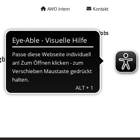
AWO Intern
Kontakt
AWO als Arbeitgeber
Mein AWO Jobs
gbar.