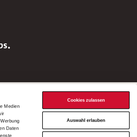
bs.
Social Media
Cookies zulassen
d
le Medien
rn
ir
Bei Fragen zu einer Stellenausschreibung
Auswahl erlauben
, Werbung
wenden Sie sich bitte an die*den in der
ren Daten
Stellenausschreibung genannte*n
ienste