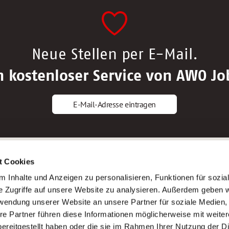
Neue Stellen per E-Mail.
n kostenloser Service von AWO Jo
E-Mail-Adresse eintragen
gstipps
Service
t Cookies
ls Altenpfleger*in
AWO Gliederungen nach Bundeslan
 Inhalte und Anzeigen zu personalisieren, Funktionen für sozia
ls Krankenpfleger*in
Stellenangebote nach Bundeslände
e Zugriffe auf unsere Website zu analysieren. Außerdem geben w
ls Altenpflegehelfer*in
Sitemap
rwendung unserer Website an unsere Partner für soziale Medien
ls Erzieher*in
Impressum
re Partner führen diese Informationen möglicherweise mit weite
Datenschutz
ereitgestellt haben oder die sie im Rahmen Ihrer Nutzung der D