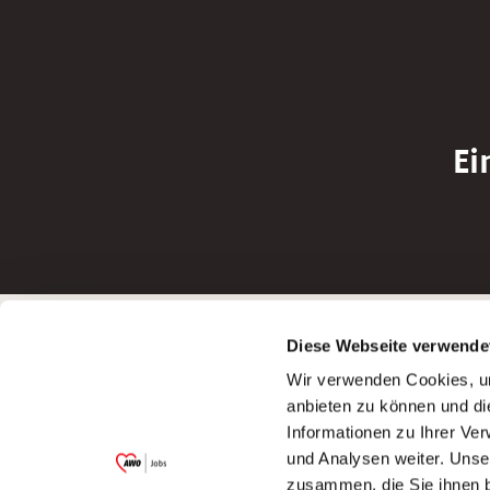
Ei
Betreiber der Webseite
Bewerbun
Diese Webseite verwende
Garitz Bewirtschaftungsbetriebe GmbH
Bewerbung a
Wir verwenden Cookies, um
Kantstraße 45a
Bewerbung a
anbieten zu können und di
97074 Würzburg
Bewerbung a
Informationen zu Ihrer Ve
(Ein Tochterunternehmen des AWO
Bewerbung a
und Analysen weiter. Unse
Bezirksverbandes Unterfranken e.V.)
zusammen, die Sie ihnen b