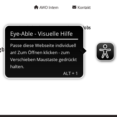
AWO Intern
Kontakt
AWO als Arbeitgeber
Mein AWO Jobs
gbar.