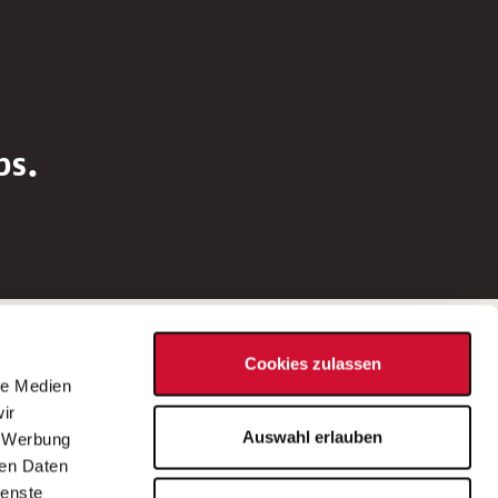
bs.
Social Media
Cookies zulassen
d
le Medien
rn
ir
Bei Fragen zu einer Stellenausschreibung
Auswahl erlauben
, Werbung
wenden Sie sich bitte an die*den in der
ren Daten
Stellenausschreibung genannte*n
ienste