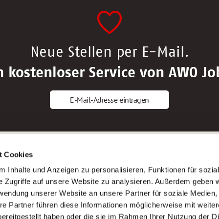
Neue Stellen per E-Mail.
n kostenloser Service von AWO Jo
E-Mail-Adresse eintragen
gstipps
Service
t Cookies
ls Altenpfleger*in
AWO Gliederungen nach Bundeslan
 Inhalte und Anzeigen zu personalisieren, Funktionen für sozia
ls Krankenpfleger*in
Stellenangebote nach Bundeslände
e Zugriffe auf unsere Website zu analysieren. Außerdem geben w
ls Altenpflegehelfer*in
Sitemap
rwendung unserer Website an unsere Partner für soziale Medien
ls Erzieher*in
Impressum
re Partner führen diese Informationen möglicherweise mit weite
Datenschutz
ereitgestellt haben oder die sie im Rahmen Ihrer Nutzung der D