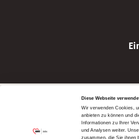
Ei
Betreiber der Webseite
Bewerbun
Diese Webseite verwende
Garitz Bewirtschaftungsbetriebe GmbH
Bewerbung a
Wir verwenden Cookies, um
Kantstraße 45a
Bewerbung a
anbieten zu können und di
97074 Würzburg
Bewerbung a
Informationen zu Ihrer Ve
(Ein Tochterunternehmen des AWO
Bewerbung a
und Analysen weiter. Unse
Bezirksverbandes Unterfranken e.V.)
zusammen, die Sie ihnen b