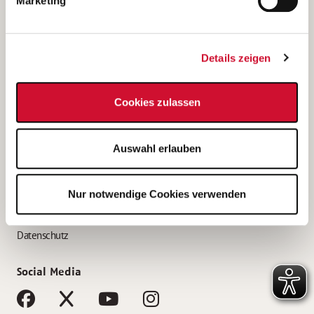
Marketing
Bewerbungstipps
Bewerbung als Altenpfleger*in
Details zeigen
Bewerbung als Krankenpfleger*in
Bewerbung als Altenpflegehelfer*in
Cookies zulassen
Bewerbung als Erzieher*in
Service
Auswahl erlauben
AWO Gliederungen nach Bundesland
Stellenangebote nach Bundesländern
Nur notwendige Cookies verwenden
Sitemap
Impressum
Datenschutz
Social Media