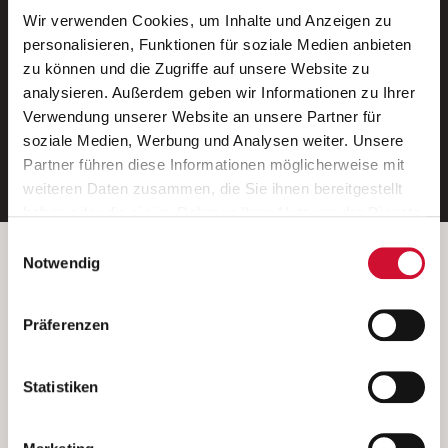
Wir verwenden Cookies, um Inhalte und Anzeigen zu
Neue Stellen per E-Mail.
personalisieren, Funktionen für soziale Medien anbieten
zu können und die Zugriffe auf unsere Website zu
Ein kostenloser Service von AWO
analysieren. Außerdem geben wir Informationen zu Ihrer
Jobs.
Verwendung unserer Website an unsere Partner für
soziale Medien, Werbung und Analysen weiter. Unsere
E-Mail-Adresse eintragen
Partner führen diese Informationen möglicherweise mit
weiteren Daten zusammen, die Sie ihnen bereitgestellt
haben oder die sie im Rahmen Ihrer Nutzung der Dienste
gesammelt haben.
Einwilligungsauswahl
Wenn Sie auf „Cookies zulassen“ klicken, so stimmen
Betreiber der Webseite
Notwendig
Sie der Speicherung sämtlicher Cookies zu. Sie können
Garitz Bewirtschaftungsbetriebe GmbH
Ihre Einwilligung selbstverständlich jederzeit widerrufen,
Kantstraße 45a
Präferenzen
indem Sie die Cookie-Einstellungen aufrufen und diese
97074 Würzburg
abändern. Weitere Informationen finden Sie in
(Ein Tochterunternehmen des AWO Bezirksverbandes Unterfranken
unserer
Datenschutzerklärung
.
Statistiken
e.V.)
Bitte senden Sie an diese Anschrift keine Bewerbungen.