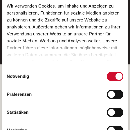
Wir verwenden Cookies, um Inhalte und Anzeigen zu
Neue Stellen per E-Mail.
personalisieren, Funktionen für soziale Medien anbieten
zu können und die Zugriffe auf unsere Website zu
Ein kostenloser Service von AWO
analysieren. Außerdem geben wir Informationen zu Ihrer
Jobs.
Verwendung unserer Website an unsere Partner für
soziale Medien, Werbung und Analysen weiter. Unsere
E-Mail-Adresse eintragen
Partner führen diese Informationen möglicherweise mit
weiteren Daten zusammen, die Sie ihnen bereitgestellt
haben oder die sie im Rahmen Ihrer Nutzung der Dienste
gesammelt haben.
Einwilligungsauswahl
Wenn Sie auf „Cookies zulassen“ klicken, so stimmen
Betreiber der Webseite
Notwendig
Sie der Speicherung sämtlicher Cookies zu. Sie können
Garitz Bewirtschaftungsbetriebe GmbH
Ihre Einwilligung selbstverständlich jederzeit widerrufen,
Kantstraße 45a
Präferenzen
indem Sie die Cookie-Einstellungen aufrufen und diese
97074 Würzburg
abändern. Weitere Informationen finden Sie in
(Ein Tochterunternehmen des AWO Bezirksverbandes Unterfranken
unserer
Datenschutzerklärung
.
Statistiken
e.V.)
Bitte senden Sie an diese Anschrift keine Bewerbungen.