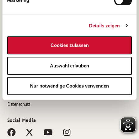
Marketing
Bewerbungstipps
Bewerbung als Altenpfleger*in
Details zeigen
Bewerbung als Krankenpfleger*in
Bewerbung als Altenpflegehelfer*in
Cookies zulassen
Bewerbung als Erzieher*in
Service
Auswahl erlauben
AWO Gliederungen nach Bundesland
Stellenangebote nach Bundesländern
Nur notwendige Cookies verwenden
Sitemap
Impressum
Datenschutz
Social Media