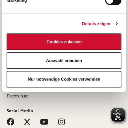
Marketing
Bewerbungstipps
Bewerbung als Altenpfleger*in
Details zeigen
Bewerbung als Krankenpfleger*in
Bewerbung als Altenpflegehelfer*in
Cookies zulassen
Bewerbung als Erzieher*in
Service
Auswahl erlauben
AWO Gliederungen nach Bundesland
Stellenangebote nach Bundesländern
Nur notwendige Cookies verwenden
Sitemap
Impressum
Datenschutz
Social Media