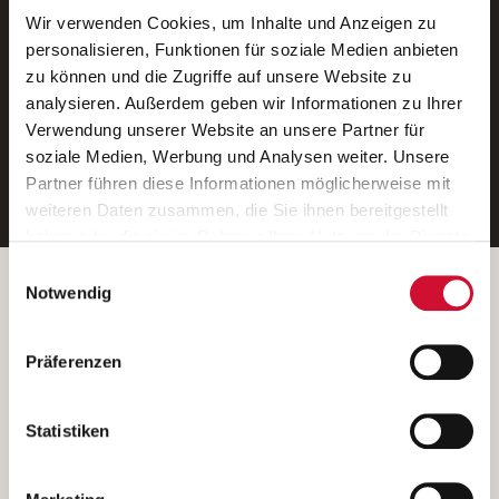
Wir verwenden Cookies, um Inhalte und Anzeigen zu
Neue Stellen per E-Mail.
personalisieren, Funktionen für soziale Medien anbieten
zu können und die Zugriffe auf unsere Website zu
Ein kostenloser Service von AWO
analysieren. Außerdem geben wir Informationen zu Ihrer
Jobs.
Verwendung unserer Website an unsere Partner für
soziale Medien, Werbung und Analysen weiter. Unsere
E-Mail-Adresse eintragen
Partner führen diese Informationen möglicherweise mit
weiteren Daten zusammen, die Sie ihnen bereitgestellt
haben oder die sie im Rahmen Ihrer Nutzung der Dienste
gesammelt haben.
Einwilligungsauswahl
Wenn Sie auf „Cookies zulassen“ klicken, so stimmen
Betreiber der Webseite
Notwendig
Sie der Speicherung sämtlicher Cookies zu. Sie können
Garitz Bewirtschaftungsbetriebe GmbH
Ihre Einwilligung selbstverständlich jederzeit widerrufen,
Kantstraße 45a
Präferenzen
indem Sie die Cookie-Einstellungen aufrufen und diese
97074 Würzburg
abändern. Weitere Informationen finden Sie in
(Ein Tochterunternehmen des AWO Bezirksverbandes Unterfranken
unserer
Datenschutzerklärung
.
Statistiken
e.V.)
Bitte senden Sie an diese Anschrift keine Bewerbungen.